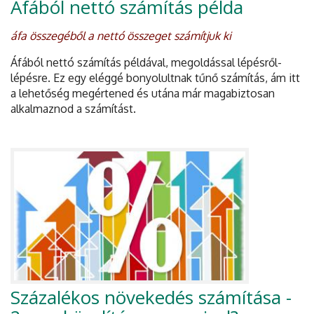
Áfából nettó számítás példa
áfa összegéből a nettó összeget számítjuk ki
Áfából nettó számítás példával, megoldással lépésről-
lépésre. Ez egy eléggé bonyolultnak tűnő számítás, ám itt
a lehetőség megértened és utána már magabiztosan
alkalmaznod a számítást.
Százalékos növekedés számítása -