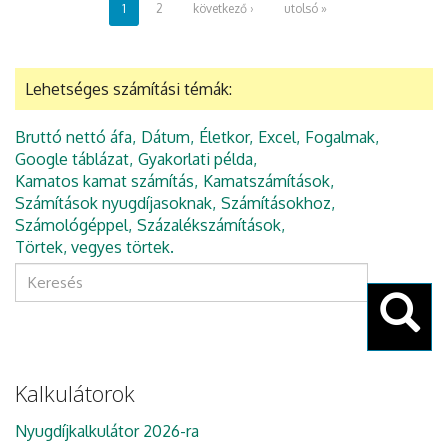
1
2
következő ›
utolsó »
Lehetséges számítási témák:
Bruttó nettó áfa
Dátum
Életkor
Excel
Fogalmak
Google táblázat
Gyakorlati példa
Kamatos kamat számítás
Kamatszámítások
Számítások nyugdíjasoknak
Számításokhoz
Számológéppel
Százalékszámítások
Törtek, vegyes törtek
Keresés
űrlap
Keresés
Kalkulátorok
Nyugdíjkalkulátor 2026-ra