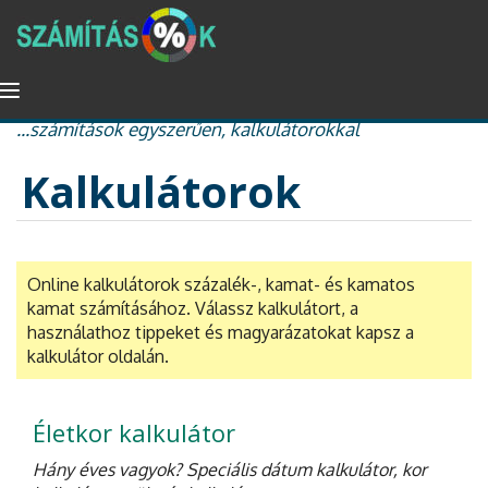
Ugrás
Navigáció
százalékszámítás, kamat és kamatos kamat, nyugdíj
a
átkapcsolása
...számítások egyszerűen, kalkulátorokkal
tartalomra
Kalkulátorok
Online kalkulátorok százalék-, kamat- és kamatos
kamat számításához. Válassz kalkulátort, a
használathoz tippeket és magyarázatokat kapsz a
kalkulátor oldalán.
Életkor kalkulátor
Hány éves vagyok? Speciális dátum kalkulátor, kor