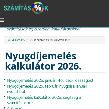
Ugrás
Navigáció
százalékszámítás, kamat és kamatos kamat, nyugdíj
a
átkapcsolása
...számítások egyszerűen, kalkulátorokkal
tartalomra
KALKULÁTOROK
NYUGDÍJEMELÉS KALKULÁTOR 2026.
Nyugdíjemelés
kalkulátor 2026.
Nyugdíjemelés 2026. január 1-től, dec-i összegből
Nyugdíjemelés 2026. februári nyugdíj a januári
nyugdíjból
Nyugdíjemelés kalkulátor 2026, segítség a
számításokhoz
A Szerző