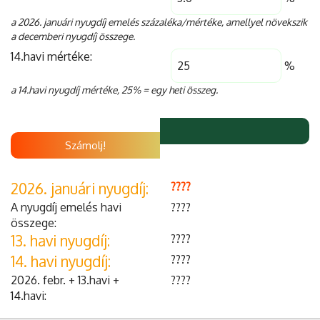
a 2026. januári nyugdíj emelés százaléka/mértéke, amellyel növekszik
a decemberi nyugdíj összege.
14.havi mértéke:
%
a 14.havi nyugdíj mértéke, 25% = egy heti összeg.
Számolj!
2026. januári nyugdíj:
????
A nyugdíj emelés havi
????
összege:
13. havi nyugdíj:
????
14. havi nyugdíj:
????
2026. febr. + 13.havi +
????
14.havi: