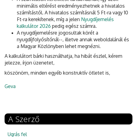
minimális eltérést eredményezhetnek a hivatalos
számítástól. A hivatalos számításnál 5 Ft-ra vagy 10
Ft-ra kerekítenek, míg a jelen
Nyugdíjemelés
kalkulátor 2026
pedig egész számra.
A nyugdíjemelésre jogosultak körét a
nyugdíjfolyósítónál--, illetve annak weboldalánál és
a Magyar Közlönyben lehet megnézni.
A kalkulátort bárki használhatja, ha hibát észlel, kérem
jelezze, írjon üzenetet,
köszönöm, minden egyéb konstruktív ötletet is,
Geva
A Szerző
Ugrás fel