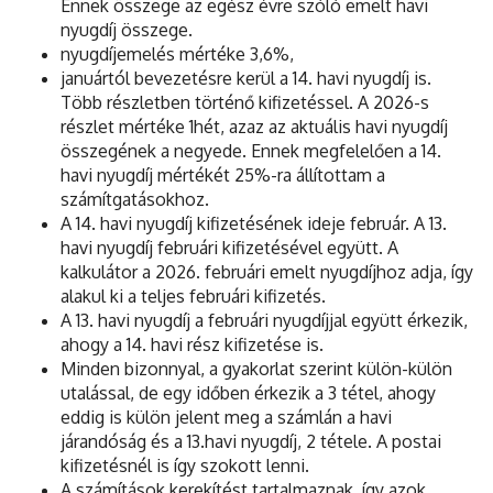
Ennek összege az egész évre szóló emelt havi
nyugdíj összege.
nyugdíjemelés mértéke 3,6%,
januártól bevezetésre kerül a 14. havi nyugdíj is.
Több részletben történő kifizetéssel. A 2026-s
részlet mértéke 1hét, azaz az aktuális havi nyugdíj
összegének a negyede. Ennek megfelelően a 14.
havi nyugdíj mértékét 25%-ra állítottam a
számítgatásokhoz.
A 14. havi nyugdíj kifizetésének ideje február. A 13.
havi nyugdíj februári kifizetésével együtt. A
kalkulátor a 2026. februári emelt nyugdíjhoz adja, így
alakul ki a teljes februári kifizetés.
A 13. havi nyugdíj a februári nyugdíjjal együtt érkezik,
ahogy a 14. havi rész kifizetése is.
Minden bizonnyal, a gyakorlat szerint külön-külön
utalással, de egy időben érkezik a 3 tétel, ahogy
eddig is külön jelent meg a számlán a havi
járandóság és a 13.havi nyugdíj, 2 tétele. A postai
kifizetésnél is így szokott lenni.
A számítások kerekítést tartalmaznak, így azok