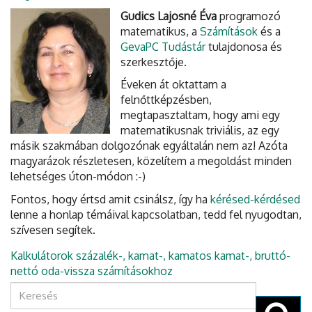
Gudics Lajosné Éva
programozó
matematikus, a
Számítások
és a
GevaPC Tudástár
tulajdonosa és
szerkesztője.
Éveken át oktattam a
felnőttképzésben,
megtapasztaltam, hogy ami egy
matematikusnak triviális, az egy
másik szakmában dolgozónak egyáltalán nem az! Azóta
magyarázok részletesen, közelítem a megoldást minden
lehetséges úton-módon :-)
Fontos, hogy értsd amit csinálsz, így ha
kérésed-kérdésed
lenne a honlap témáival kapcsolatban, tedd fel nyugodtan,
szívesen segítek.
Kalkulátorok százalék-, kamat-, kamatos kamat-, bruttó-
nettó oda-vissza számításokhoz
Keresés
űrlap