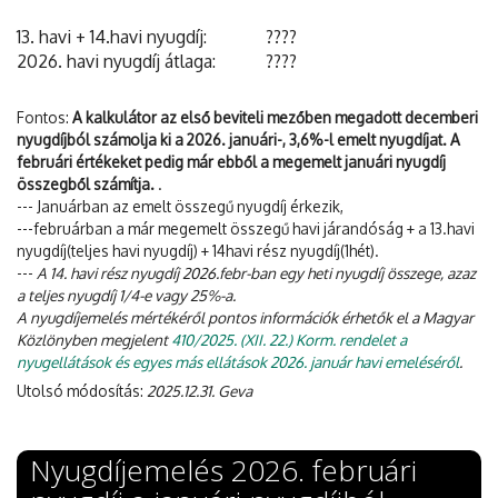
13. havi + 14.havi nyugdíj:
????
2026. havi nyugdíj átlaga:
????
Fontos:
A kalkulátor az első beviteli mezőben megadott decemberi
nyugdíjból számolja ki a 2026. januári-, 3,6%-l emelt nyugdíjat. A
februári értékeket pedig már ebből a megemelt januári nyugdíj
összegből számítja.
.
--- Januárban az emelt összegű nyugdíj érkezik,
---februárban a már megemelt összegű havi járandóság + a 13.havi
nyugdíj(teljes havi nyugdíj) + 14havi rész nyugdíj(1hét).
---
A 14. havi rész nyugdíj 2026.febr-ban egy heti nyugdíj összege, azaz
a teljes nyugdíj 1/4-e vagy 25%-a.
A nyugdíjemelés mértékéről pontos információk érhetők el a Magyar
Közlönyben megjelent
410/2025. (XII. 22.) Korm. rendelet a
nyugellátások és egyes más ellátások 2026. január havi emeléséről
.
Utolsó módosítás:
2025.12.31. Geva
Nyugdíjemelés 2026. februári