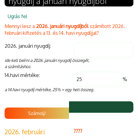
nyugdíj a januári nyugdíjból
Ugrás fel
Mennyi lesz a
2026. januári nyugdíjból
számított 2026.
februári kifizetés a 13. és 14. havi nyugdíjjal?
2026. januári nyugdíj:
ide kell beírni a 2026. januári nyugdíj összegét,
a számításhoz.
14.havi mértéke:
%
a 14.havi nyugdíj mértéke, 25% = egy heti összeg.
Számolj!
2026. februári
????