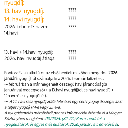
nyugdíj:
13. havi nyugdíj:
????
14. havi nyugdíj:
????
2026. febr. + 13.havi +
????
14.havi:
13. havi + 14.havi nyugdíj:
????
2026. havi nyugdíj átlaga:
????
Fontos: Ez a kalkulátor az első beviteli mezőben megadott
2026.
januári
nyugdíjból számolja ki a 2026. februári kifizetést.
---februárban a már megemelt összegű havi járandóság(a
januárival megegyező) + a 13.havi nyugdíj(teljes havi nyugdíj) +
14havi rész nyugdíj(1hét).
---
A 14. havi rész nyugdíj 2026.febr-ban egy heti nyugdíj összege, azaz
a teljes nyugdíj 1/4-e vagy 25%-a.
A nyugdíjemelés mértékéről pontos információk érhetők el a Magyar
Közlönyben megjelent
410/2025. (XII. 22.) Korm. rendelet a
nyugellátások és egyes más ellátások 2026. január havi emeléséről
.