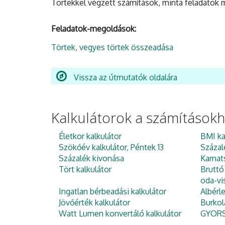
Törtekkel végzett számítások, minta feladatok
Feladatok-megoldások:
Törtek, vegyes törtek összeadása
Vissza az útmutatók oldalára
Kalkulátorok a számítások
Életkor kalkulátor
BMI ka
Szökőév kalkulátor, Péntek 13
Százal
Százalék kivonása
Kamats
Tört kalkulátor
Bruttó
oda-vi
Ingatlan bérbeadási kalkulátor
Albérl
Jövőérték kalkulátor
Burkol
Watt Lumen konvertáló kalkulátor
GYORS 