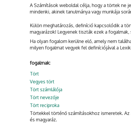
A Számítások weboldal célja, hogy a törtek ne j
mindenki, akinek tanulmánya vagy munkája során 
Külön meghatározás, definíció kapcsolódik a tör
magyarázok! Legyenek tiszták ezek a fogalmak, 
Ha olyan fogalom kerülne elő, amely nem találh
milyen fogalmat vegyek fel definíciójával a Lex
fogalmak:
Tört
Vegyes tört
Tört számlálója
Tört nevezője
Tört reciproka
Törtekkel történő számításokhoz ismeretek. Az a
és magyaráz.