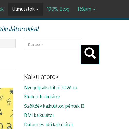
ok
Útmutatók
100% Blog
Rólam
alkulátorokkal
Keresés
űrlap
Keresés
Kalkulátorok
Nyugdíjkalkulátor 2026-ra
Életkor kalkulátor
Szökőév kalkulátor, péntek 13
BMI kalkulátor
Dátum és idő kalkulátor