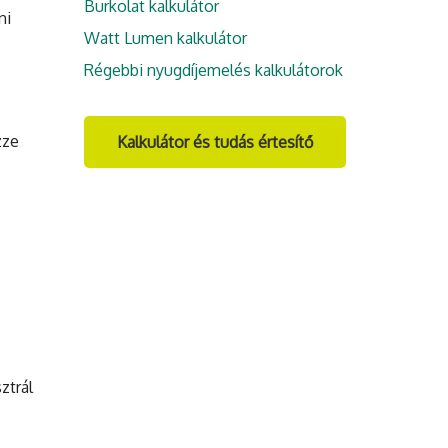
Burkolat kalkulátor
ni
Watt Lumen kalkulátor
Régebbi nyugdíjemelés kalkulátorok
zze
Kalkulátor és tudás értesítő
ztrál