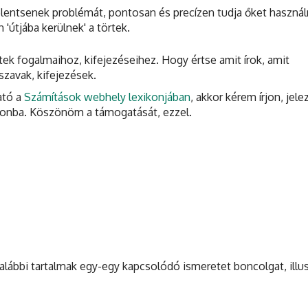
elentsenek problémát, pontosan és precízen tudja őket használ
'útjába kerülnek' a törtek.
tek fogalmaihoz, kifejezéseihez. Hogy értse amit írok, amit
szavak, kifejezések.
ató a
Számítások webhely lexikonjában
, akkor kérem írjon, jele
ikonba. Köszönöm a támogatását, ezzel.
lábbi tartalmak egy-egy kapcsolódó ismeretet boncolgat, illus