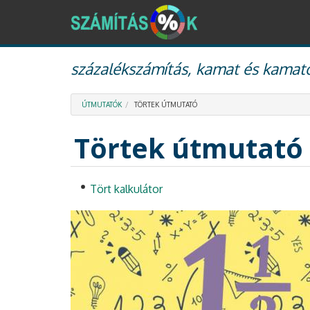
Ugrás
százalékszámítás, kamat és kamato
a
tartalomra
ÚTMUTATÓK
TÖRTEK ÚTMUTATÓ
Törtek útmutató
Tört kalkulátor