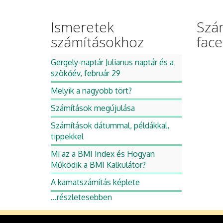
Ismeretek
Szá
számításokhoz
fac
Gergely-naptár Julianus naptár és a
szökőév, február 29
Melyik a nagyobb tört?
Számítások megújulása
Számítások dátummal, példákkal,
tippekkel
Mi az a BMI Index és Hogyan
Működik a BMI Kalkulátor?
A kamatszámítás képlete
...részletesebben