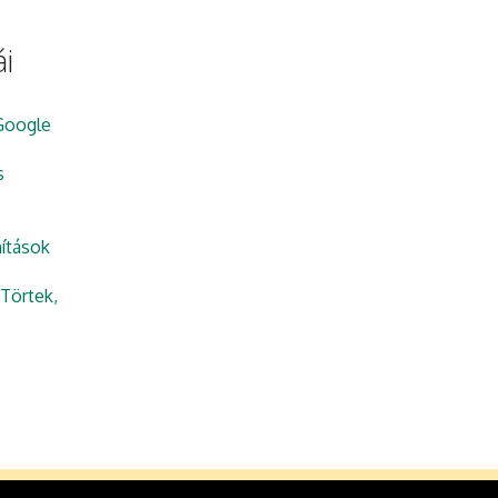
i
Google
s
ítások
Törtek,