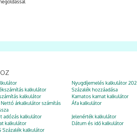
 megoldással
hoz
lkulátor
Nyugdíjemelés kalkulátor 202
ékszámítás kalkulátor
Százalék hozzáadása
zámítás kalkulátor
Kamatos kamat kalkulátor
 Nettó árkalkulátor számítás
Áfa kalkulátor
ssza
et adózás kalkulátor
Jelenérték kalkulátor
at kalkulátor
Dátum és idő kalkulátor
Százalék kalkulátor