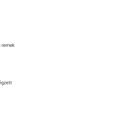
e remek
égzett