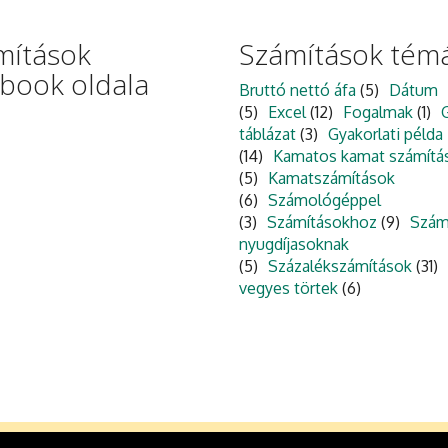
mítások
Számítások témá
ebook oldala
Bruttó nettó áfa
(5)
Dátum
(5)
Excel
(12)
Fogalmak
(1)
táblázat
(3)
Gyakorlati példa
(14)
Kamatos kamat számítá
(5)
Kamatszámítások
(6)
Számológéppel
(3)
Számításokhoz
(9)
Szám
nyugdíjasoknak
(5)
Százalékszámítások
(31)
vegyes törtek
(6)