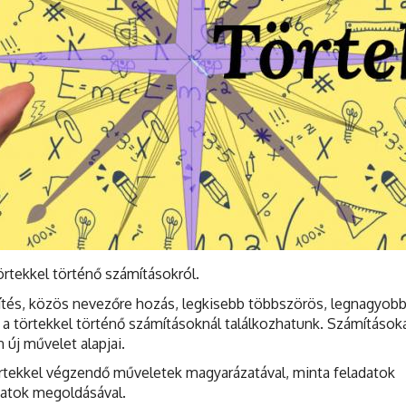
örtekkel történő számításokról.
sítés, közös nevezőre hozás, legkisebb többszörös, legnagyobb
k a törtekkel történő számításoknál találkozhatunk. Számítások
 új művelet alapjai.
örtekkel végzendő műveletek magyarázatával, minta feladatok
adatok megoldásával.