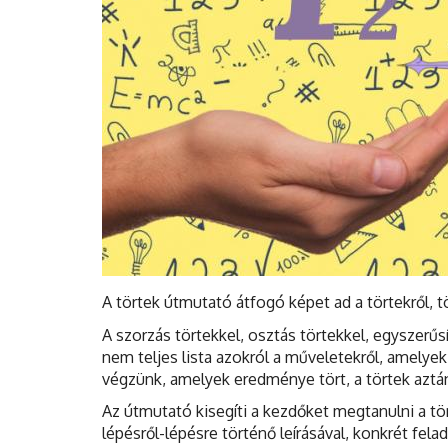
A törtek útmutató átfogó képet ad a törtekről, t
A szorzás törtekkel, osztás törtekkel, egyszerű
nem teljes lista azokról a műveletekről, amelye
végzünk, amelyek eredménye tört, a törtek aztán
Az útmutató kisegíti a kezdőket megtanulni a t
lépésről-lépésre történő leírásával, konkrét fel