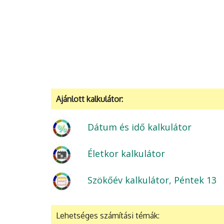
Ajánlott kalkulátor:
Dátum és idő kalkulátor
Életkor kalkulátor
Szökőév kalkulátor, Péntek 13
Lehetséges számítási témák: