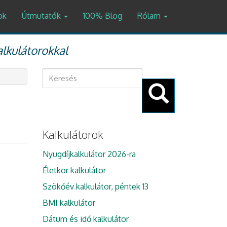
ok
Útmutatók
100% Blog
Rólam
alkulátorokkal
Keresés
űrlap
Keresés
Kalkulátorok
Nyugdíjkalkulátor 2026-ra
Életkor kalkulátor
Szökőév kalkulátor, péntek 13
BMI kalkulátor
Dátum és idő kalkulátor