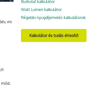
Burkolat kalkulátor
Watt Lumen kalkulátor
Régebbi nyugdíjemelés kalkulátorok
őév, mi
Kalkulátor és tudás értesítő
Ezt
s mód.