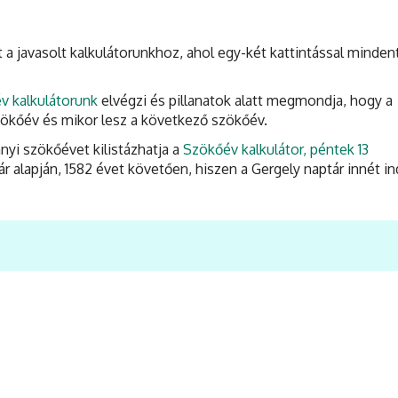
t a javasolt kalkulátorunkhoz, ahol egy-két kattintással minden
v kalkulátorunk
elvégzi és pillanatok alatt megmondja, hogy a
zökőév és mikor lesz a következő szökőév.
nyi szökőévet kilistázhatja a
Szökőév kalkulátor, péntek 13
r alapján, 1582 évet követően, hiszen a Gergely naptár innét in