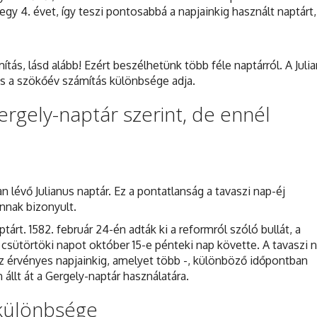
gy 4. évet, így teszi pontosabbá a napjainkig használt naptárt,
mítás, lásd alább! Ezért beszélhetünk több féle naptárról. A Juli
is a szökőév számítás különbsége adja.
rgely-naptár szerint, de ennél
 lévő Julianus naptár. Ez a pontatlanság a tavaszi nap-éj
annak bizonyult.
tárt. 1582. február 24-én adták ki a reformról szóló bullát, a
csütörtöki napot október 15-e pénteki nap követte. A tavaszi n
Ez érvényes napjainkig, amelyet több -, különböző időpontban
állt át a Gergely-naptár használatára.
 különbsége