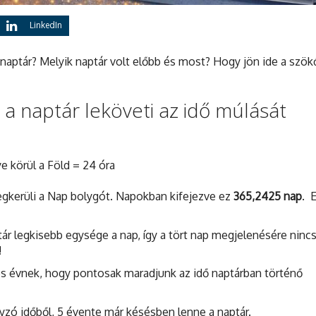
LinkedIn
 naptár? Melyik naptár volt előbb és most? Hogy jön ide a szök
a naptár leköveti az idő múlását
lye körül a Föld = 24 óra
 megkerüli a Nap bolygót. Napokban kifejezve ez
365,2425 nap
. 
tár legkisebb egysége a nap, így a tört nap megjelenésére ninc
!
os évnek, hogy pontosak maradjunk az idő naptárban történő
nyzó időből, 5 évente már késésben lenne a naptár.