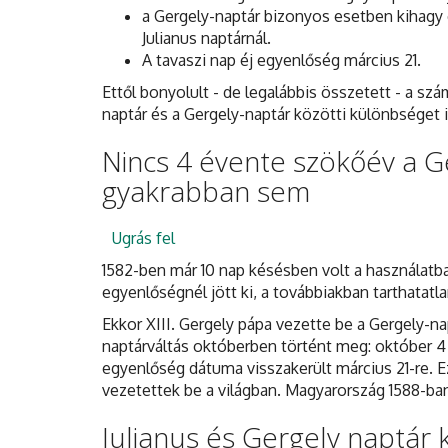
a Gergely-naptár bizonyos esetben kihagy e
Julianus naptárnál.
A tavaszi nap éj egyenlőség március 21.
Ettől bonyolult - de legalábbis összetett - a szá
naptár és a Gergely-naptár közötti különbséget 
Nincs 4 évente szökőév a Ge
gyakrabban sem
Ugrás fel
1582-ben már 10 nap késésben volt a használatban
egyenlőségnél jött ki, a továbbiakban tarthatatl
Ekkor XIII. Gergely pápa vezette be a Gergely-nap
naptárváltás októberben történt meg: október 4 
egyenlőség dátuma visszakerült március 21-re. 
vezetettek be a világban. Magyarország 1588-ban 
Julianus és Gergely naptár