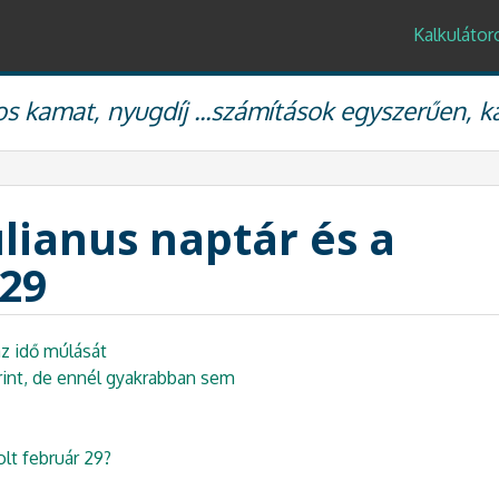
Kalkulátor
s kamat, nyugdíj ...számítások egyszerűen, k
lianus naptár és a
 29
az idő múlását
rint, de ennél gyakrabban sem
lt február 29?