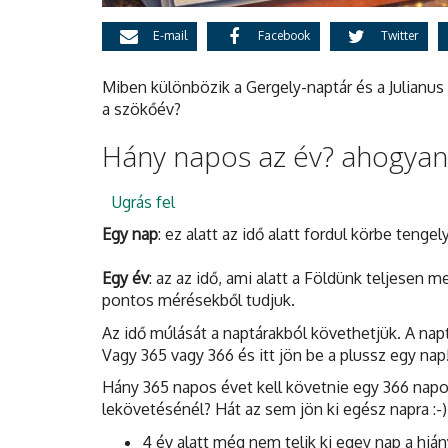
E-mail
Facebook
Twitter
Miben különbözik a Gergely-naptár és a Julianus
a szökőév?
Hány napos az év? ahogyan 
Ugrás fel
Egy nap
: ez alatt az idő alatt fordul körbe tenge
Egy év
: az az idő, ami alatt a Földünk teljesen
pontos mérésekből tudjuk.
Az idő múlását a naptárakból követhetjük. A nap
Vagy 365 vagy 366 és itt jön be a plussz egy nap
Hány 365 napos évet kell követnie egy 366 nap
lekövetésénél? Hát az sem jön ki egész napra :-)
4 év alatt még nem telik ki egey nap a hiá