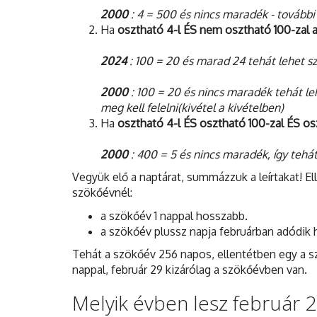
2000
: 4 = 500 és nincs maradék - további
Ha
osztható 4-l ÉS nem osztható 100-zal 
2024
: 100 = 20 és marad 24 tehát lehet s
2000
: 100 = 20 és nincs maradék tehát le
meg kell felelni(kivétel a kivételben)
Ha
osztható 4-l ÉS osztható 100-zal ÉS os
2000
: 400 = 5 és nincs maradék, így tehá
Vegyük elő a naptárat, summázzuk a leírtakat! Ell
szökőévnél:
a szökőév 1 nappal hosszabb.
a szökőév plussz napja februárban adódik 
Tehát a szökőév 256 napos, ellentétben egy a sz
nappal, február 29 kizárólag a szökőévben van.
Melyik évben lesz február 2