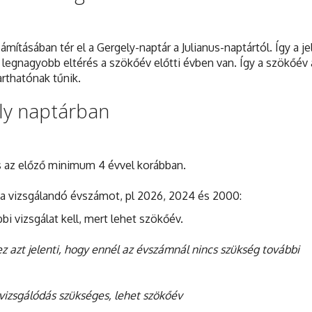
ításában tér el a Gergely-naptár a Julianus-naptártól. Így a je
 legnagyobb eltérés a szökőév előtti évben van. Így a szökőév 
arthatónak tűnik.
ly naptárban
 az előző minimum 4 évvel korábban.
 a vizsgálandó évszámot, pl 2026, 2024 és 2000:
bbi vizsgálat kell, mert lehet szökőév.
ez azt jelenti, hogy ennél az évszámnál nincs szükség további
 vizsgálódás szükséges, lehet szökőév