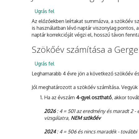
Ugrás fel
Az előzőekben leírtakat summázva, a szökőév szám
is használatban lévő naptár viszonylag pontos, a
naptár korrekcióját végzi el, hosszú távon fennt
Szökőév számítása a Gerge
Ugrás fel
Leghamarabb 4 évre jön a következő szökőév és
Jól meghatározott a szökőév számítása. Vegyük
Ha az évszám
4-gyel osztható
, akkor tová
2026
: 4 = 501 az eredmény és maradt 2 - 
vizsgálatra,
NEM szökőév
2024
: 4 = 506 és nincs maradék - további