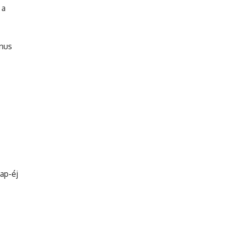
 a
anus
ap-éj