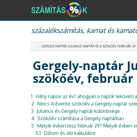
Ugrás
százalékszámítás, kamat és kamato
a
tartalomra
GERGELY-NAPTÁR JULIANUS NAPTÁR ÉS A SZÖKŐÉV, FEBRUÁR 29
Gergely-naptár Ju
szökőév, február
1
Hány napos az év? ahogyan a naptár leköveti 
2
Nincs 4 évente szökőév a Gergely-naptár sze
3
Julianus és Gergely naptár különbsége
4
Szökőév számítása a Gergely naptárban
5
Melyik évben lesz február 29? Melyik évben vo
5.1
Dátum és idő kalkulátor