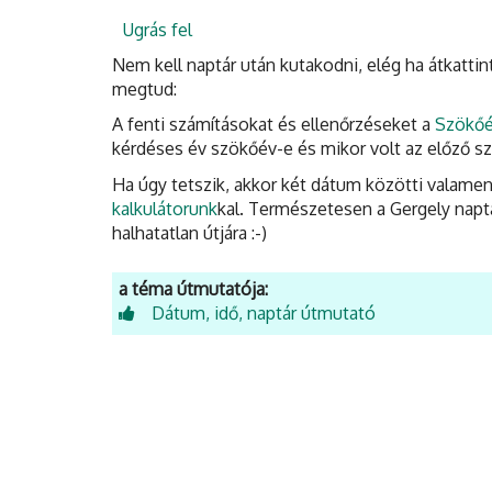
Ugrás fel
Nem kell naptár után kutakodni, elég ha átkattin
megtud:
A fenti számításokat és ellenőrzéseket a
Szökőé
kérdéses év szökőév-e és mikor volt az előző s
Ha úgy tetszik, akkor két dátum közötti valamen
kalkulátorunk
kal. Természetesen a Gergely naptá
halhatatlan útjára :-)
a téma útmutatója:
Dátum, idő, naptár útmutató