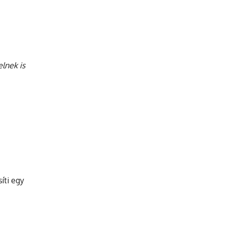
lnek is
íti egy