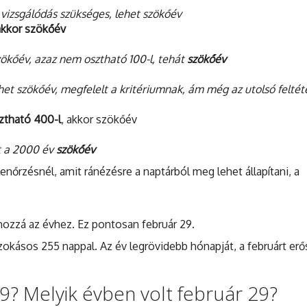
 vizsgálódás szükséges, lehet szökőév
akkor szökőév
zökőév, azaz nem osztható 100-l, tehát
szökőév
het szökőév, megfelelt a kritériumnak, ám még az utolsó feltéte
ztható 400-l
, akkor szökőév
t a 2000 év
szökőév
enőrzésnél, amit ránézésre a naptárból meg lehet állapítani, a
hozzá az évhez. Ez pontosan február 29.
okásos 255 nappal. Az év legrövidebb hónapját, a februárt erős
9? Melyik évben volt február 29?