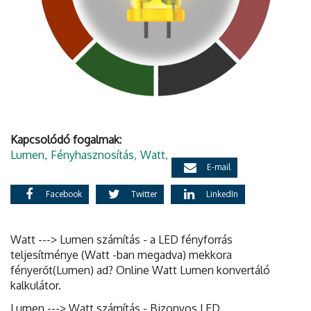
Kapcsolódó fogalmak:
Lumen
Fényhasznosítás
Watt
E-mail
Facebook
Twitter
LinkedIn
Watt ---> Lumen számítás - a LED fényforrás
teljesítménye (Watt -ban megadva) mekkora
fényerőt(Lumen) ad? Online Watt Lumen konvertáló
kalkulátor.
Lumen ---> Watt számítás - Bizonyos LED