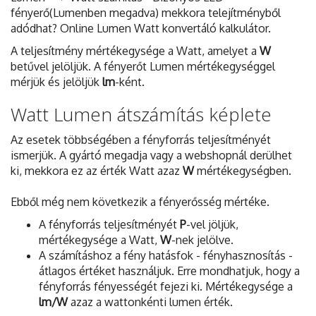
fényerő(Lumenben megadva) mekkora telejítményből
adódhat? Online Lumen Watt konvertáló kalkulátor.
A teljesítmény mértékegysége a Watt, amelyet a
W
betűvel jelöljük. A fényerőt Lumen mértékegységgel
mérjük és jelöljük
lm
-ként.
Watt Lumen átszámítás képlete
Az esetek többségében a fényforrás teljesítményét
ismerjük. A gyártó megadja vagy a webshopnál derülhet
ki, mekkora ez az érték Watt azaz
W
mértékegységben.
Ebből még nem következik a fényerősség mértéke.
A fényforrás teljesítményét
P
-vel jöljük,
mértékegysége a Watt,
W
-nek jelölve.
A számításhoz a fény hatásfok - fényhasznosítás -
átlagos értéket használjuk. Erre mondhatjuk, hogy a
fényforrás fényességét fejezi ki. Mértékegysége a
lm/W
azaz a wattonkénti lumen érték.