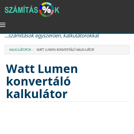
Ugrás
Navigáció
százalékszámítás, kamat és kamatos kamat, nyugdíj
a
átkapcsolása
...számítások egyszerűen, kalkulátorokkal
tartalomra
KALKULÁTOROK
WATT LUMEN KONVERTÁLÓ KALKULÁTOR
Watt Lumen
konvertáló
kalkulátor