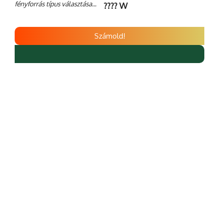
fényforrás típus választása...
???? W
Számold!