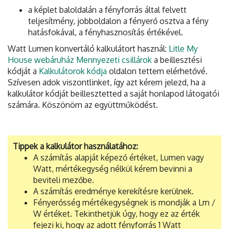
a képlet baloldalán a fényforrás által felvett
teljesítmény, jobboldalon a fényerő osztva a fény
hatásfokával, a fényhasznosítás értékével.
Watt Lumen konvertáló kalkulátort használ:
Litle My
House webáruház Mennyezeti csillárok
a beillesztési
kódját a
Kalkulátorok kódja
oldalon tettem elérhetővé.
Szívesen adok viszontlinket, így azt kérem jelezd, ha a
kalkulátor kódját beillesztetted a saját honlapod látogatói
számára. Köszönöm az együttműködést.
Tippek a kalkulátor használatához:
A számítás alapját képező értéket, Lumen vagy
Watt, mértékegység nélkül kérem bevinni a
beviteli mezőbe.
A számítás eredménye kerekítésre kerülnek.
Fényerősség mértékegységnek is mondják a Lm /
W értéket. Tekinthetjük úgy, hogy ez az érték
fejezi ki, hogy az adott fényforrás 1 Watt