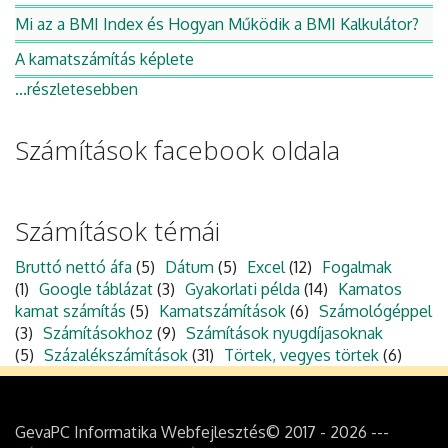
Mi az a BMI Index és Hogyan Működik a BMI Kalkulátor?
A kamatszámítás képlete
...részletesebben
Számítások facebook oldala
Számítások témái
Bruttó nettó áfa
(5)
Dátum
(5)
Excel
(12)
Fogalmak
(1)
Google táblázat
(3)
Gyakorlati példa
(14)
Kamatos
kamat számítás
(5)
Kamatszámítások
(6)
Számológéppel
(3)
Számításokhoz
(9)
Számítások nyugdíjasoknak
(5)
Százalékszámítások
(31)
Törtek, vegyes törtek
(6)
GevaPC Informatika Webfejlesztés© 2017 - 2026 ---