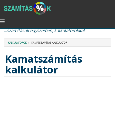
Ugrás
Navigáció
százalékszámítás, kamat és kamatos kamat, nyugdíj
a
átkapcsolása
...számítások egyszerűen, kalkulátorokkal
tartalomra
KALKULÁTOROK
KAMATSZÁMÍTÁS KALKULÁTOR
Kamatszámítás
kalkulátor