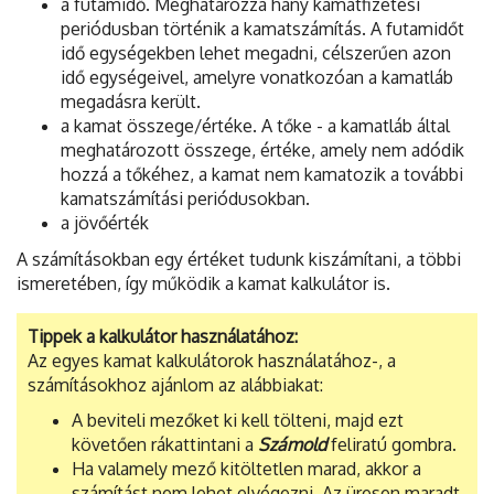
a futamidő. Meghatározza hány kamatfizetési
periódusban történik a kamatszámítás. A futamidőt
idő egységekben lehet megadni, célszerűen azon
idő egységeivel, amelyre vonatkozóan a kamatláb
megadásra került.
a kamat összege/értéke. A tőke - a kamatláb által
meghatározott összege, értéke, amely nem adódik
hozzá a tőkéhez, a kamat nem kamatozik a további
kamatszámítási periódusokban.
a jövőérték
A számításokban egy értéket tudunk kiszámítani, a többi
ismeretében, így működik a kamat kalkulátor is.
Tippek a kalkulátor használatához:
Az egyes kamat kalkulátorok használatához-, a
számításokhoz ajánlom az alábbiakat:
A beviteli mezőket ki kell tölteni, majd ezt
követően rákattintani a
Számold
feliratú gombra.
Ha valamely mező kitöltetlen marad, akkor a
számítást nem lehet elvégezni. Az üresen maradt