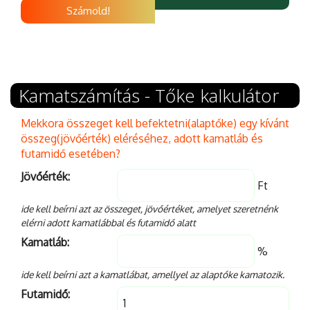
Számold!
Kamatszámítás - Tőke kalkulátor
Mekkora összeget kell befektetni(alaptőke) egy kívánt
összeg(jövőérték) eléréséhez, adott kamatláb és
futamidő esetében?
Jövőérték:
Ft
ide kell beírni azt az összeget, jövőértéket, amelyet szeretnénk
elérni adott kamatlábbal és futamidő alatt
Kamatláb:
%
ide kell beírni azt a kamatlábat, amellyel az alaptőke kamatozik.
Futamidő: