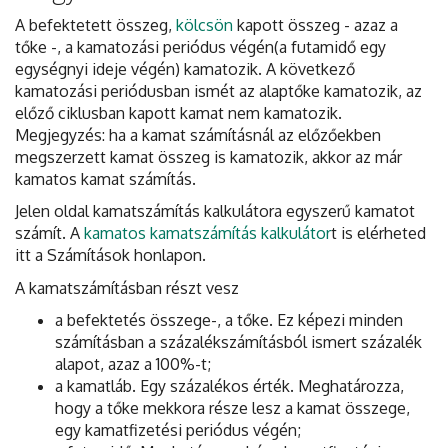
A befektetett összeg,
kölcsön
kapott összeg - azaz a
tőke -, a kamatozási periódus végén(a futamidő egy
egységnyi ideje végén) kamatozik. A következő
kamatozási periódusban ismét az alaptőke kamatozik, az
előző ciklusban kapott kamat nem kamatozik.
Megjegyzés: ha a kamat számításnál az előzőekben
megszerzett kamat összeg is kamatozik, akkor az már
kamatos kamat számítás.
Jelen oldal kamatszámítás kalkulátora egyszerű kamatot
számít. A
kamatos kamatszámítás kalkulátor
t is elérheted
itt a Számítások honlapon.
A kamatszámításban részt vesz
a befektetés összege-, a tőke. Ez képezi minden
számításban a százalékszámításból ismert százalék
alapot, azaz a 100%-t;
a kamatláb. Egy százalékos érték. Meghatározza,
hogy a tőke mekkora része lesz a kamat összege,
egy kamatfizetési periódus végén;