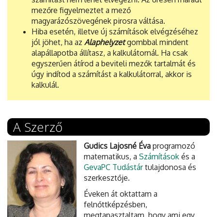
mezőre figyelmeztet a mező
magyarázószövegének pirosra váltása.
Hiba esetén, illetve új számítások elvégzéséhez
jól jöhet, ha az
Alaphelyzet
gombbal mindent
alapállapotba állítasz, a kalkulátornál. Ha csak
egyszerűen átírod a beviteli mezők tartalmát és
úgy indítod a számítást a kalkulátorral, akkor is
kalkulál.
A Szerző
Gudics Lajosné Éva
programozó
matematikus, a
Számítások
és a
GevaPC Tudástár
tulajdonosa és
szerkesztője.
Éveken át oktattam a
felnőttképzésben,
megtapasztaltam, hogy ami egy