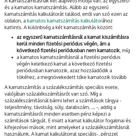
A kamatszámításnak két alapvető módja van, az egyszerű-
és a kamatos kamatszámítás. Alább az egyszerű
kamatszámítás kalkulátorát találod, erről van szó ezen az
oldalon, a
kamatos kamatszámítás kalkulátor
ához
kattints. A különbség a két kamatszámítás között:
az egyszerű kamatszámításnál a kamat kiszámításra
kerül minden fizetési periódus végén, ám a
következő fizetési periódusban nem kamatozik
, míg
a kamatos kamatszámításnál a fizetési periódus
végén keletkező kamat a következő fizetési
periódusban kamatozik, azaz hozzáadódik a
tökéhez, a megnövekedett tőke kamatozik tovább
A kamatszámítás a százalékszámítás speciális esete,
valójában százalékszámításról van szó. Míg a
százalékszámításnál bármi lehet a számítások tárgya -
teljesítmény, távolság, súly, darabszám, ... -, addig a
kamatszámításról minden esetben pénz képezi a
számítások tárgyát. E miatt a kamat kalkulátor fogalmai és
kifejezései mások, mint amelyeket a százalékszámításnál
használunk. A kamat kalkulátorral speciális-, pénzzel