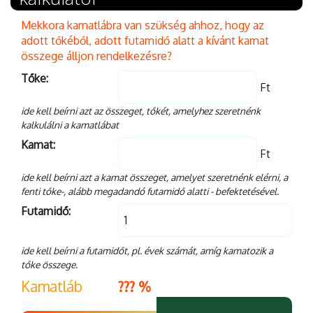
Mekkora kamatlábra van szükség ahhoz, hogy az
adott tőkéből, adott futamidő alatt a kívánt kamat
összege álljon rendelkezésre?
Tőke:
Ft
ide kell beírni azt az összeget, tőkét, amelyhez szeretnénk
kalkulálni a kamatlábat
Kamat:
Ft
ide kell beírni azt a kamat összeget, amelyet szeretnénk elérni, a
fenti tőke-, alább megadandó futamidő alatti - befektetésével.
Futamidő:
ide kell beírni a futamidőt, pl. évek számát, amíg kamatozik a
tőke összege.
Kamatláb
???
%