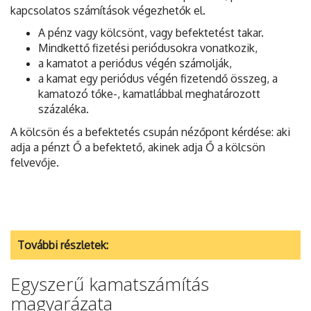
kapcsolatos számítások végezhetők el.
A pénz vagy kölcsönt, vagy befektetést takar.
Mindkettő fizetési periódusokra vonatkozik,
a kamatot a periódus végén számolják,
a kamat egy periódus végén fizetendő összeg, a
kamatozó tőke-, kamatlábbal meghatározott
százaléka.
A kölcsön és a befektetés csupán nézőpont kérdése: aki
adja a pénzt Ő a befektető, akinek adja Ő a kölcsön
felvevője.
További részletek:
Egyszerű kamatszámítás
magyarázata