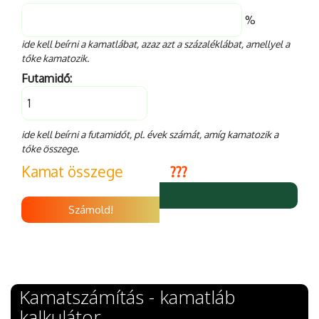
%
ide kell beírni a kamatlábat, azaz azt a százaléklábat, amellyel a
tőke kamatozik.
Futamidő:
ide kell beírni a futamidőt, pl. évek számát, amíg kamatozik a
tőke összege.
Kamat összege
???
Számold!
Kamatszámítás - kamatláb
kalkulátor