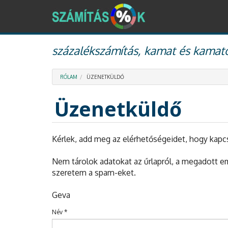
Ugrás
százalékszámítás, kamat és kamato
a
tartalomra
RÓLAM
ÜZENETKÜLDŐ
Üzenetküldő
Kérlek, add meg az elérhetőségeidet, hogy kapc
Nem tárolok adatokat az űrlapról, a megadott e
szeretem a spam-eket.
Geva
Név
*