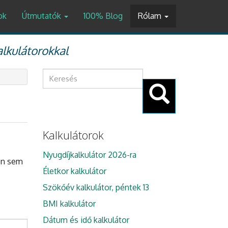
ok
Útmutatók
100% Blog
Rólam
alkulátorokkal
Keresés
űrlap
Keresés
Kalkulátorok
Nyugdíjkalkulátor 2026-ra
 én sem
Életkor kalkulátor
Szökőév kalkulátor, péntek 13
BMI kalkulátor
Dátum és idő kalkulátor