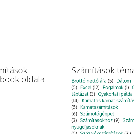
mítások
Számítások témá
ebook oldala
Bruttó nettó áfa
(5)
Dátum
(5)
Excel
(12)
Fogalmak
(1)
táblázat
(3)
Gyakorlati példa
(14)
Kamatos kamat számítá
(5)
Kamatszámítások
(6)
Számológéppel
(3)
Számításokhoz
(9)
Szám
nyugdíjasoknak
(5)
Százalékszámítások
(31)