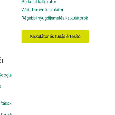
Burkolat kalkulátor
Watt Lumen kalkulátor
Régebbi nyugdíjemelés kalkulátorok
Kalkulátor és tudás értesítő
i
Google
s
ítások
Törtek,