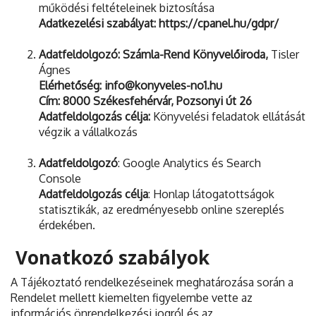
működési feltételeinek biztosítása
Adatkezelési szabályat: https://cpanel.hu/gdpr/
Adatfeldolgozó: Számla-Rend Könyvelőiroda,
Tisler
Ágnes
Elérhetőség: info@konyveles-no1.hu
Cím: 8000 Székesfehérvár, Pozsonyi út 26
Adatfeldolgozás célja:
Könyvelési feladatok ellátását
végzik a vállalkozás
Adatfeldolgozó
: Google Analytics és Search
Console
Adatfeldolgozás célja
: Honlap látogatottságok
statisztikák, az eredményesebb online szereplés
érdekében.
Vonatkozó szabályok
A Tájékoztató rendelkezéseinek meghatározása során a
Rendelet mellett kiemelten figyelembe vette az
információs önrendelkezési jogról és az