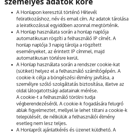
személyes adatok köre
A Honlapon keresztül történő Hírlevél
feliratkozáshoz, név és email cím. Az adatok tárolása
a leiratkozással egyidőben azonnal megtörténik.
A Honlap használata során a honlap naplója
automatikusan rögzíti a felhasználó IP címét. A
honlap naplója 3 napig tárolja a rögzített
eseményeket, az érintett IP címmel, majd
automatikusan törlésre kerül.
A Honlap használata során a rendszer cookie-kat
(sütiket) helyez el a felhasználó számítógépén. A
cookie-k célja a böngészési élmény javítása, a
személyre szóló szolgáltatás biztosítása, illetve az
oldal látogatottsági adatainak mérése.
A cookie-t a felhasználó törölni tudja
végberendezéséről. A cookie-k fogadására felugró
ablak figyelmeztet, mellyel le lehet tiltani a cookie-k
települését, de nélkülük a felhasználói élmény
esetleg nem lesz teljes.
A Honlapról ajánlatkérés és üzenet küldhető. A