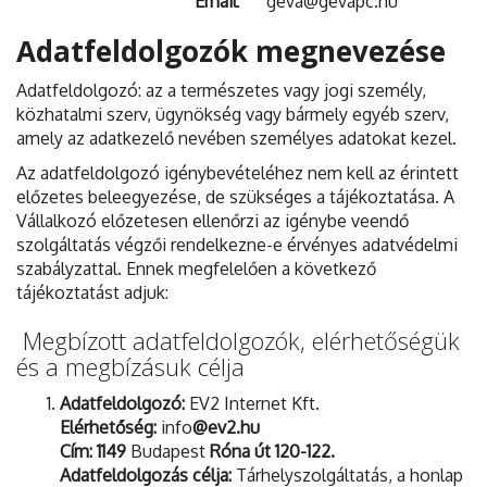
Email
: geva@gevapc.hu
Adatfeldolgozók megnevezése
Adatfeldolgozó: az a természetes vagy jogi személy,
közhatalmi szerv, ügynökség vagy bármely egyéb szerv,
amely az adatkezelő nevében személyes adatokat kezel.
Az adatfeldolgozó igénybevételéhez nem kell az érintett
előzetes beleegyezése, de szükséges a tájékoztatása. A
Vállalkozó előzetesen ellenőrzi az igénybe veendő
szolgáltatás végzői rendelkezne-e érvényes adatvédelmi
szabályzattal. Ennek megfelelően a következő
tájékoztatást adjuk:
Megbízott adatfeldolgozók, elérhetőségük
és a megbízásuk célja
Adatfeldolgozó:
EV2 Internet Kft.
Elérhetőség:
info
@ev2.hu
Cím: 1149
Budapest
Róna út 120-122.
Adatfeldolgozás célja:
Tárhelyszolgáltatás, a honlap