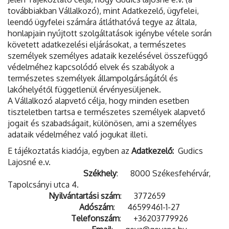
továbbiakban Vállalkozó), mint Adatkezelő, ügyfelei,
leendő ügyfelei számára átláthatóvá tegye az általa,
honlapjain nyújtott szolgáltatások igénybe vétele során
követett adatkezelési eljárásokat, a természetes
személyek személyes adataik kezelésével összefüggő
védelméhez kapcsolódó elvek és szabályok a
természetes személyek állampolgárságától és
lakóhelyétől függetlenül érvényesüljenek.
A Vállalkozó alapvető célja, hogy minden esetben
tiszteletben tartsa e természetes személyek alapvető
jogait és szabadságait, különösen, ami a személyes
adataik védelméhez való jogukat illeti.
E tájékoztatás kiadója, egyben az
Adatkezelő:
Gudics
Lajosné e.v.
Székhely
: 8000 Székesfehérvár,
Tapolcsányi utca 4.
Nyilvántartási szám
: 3772659
Adószám
: 46599461-1-27
Telefonszám
: +36203779926