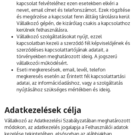
kapcsolat felvételéhez ezen esetekben elkéri a
nevet, email címet és telefonszámot. Ezek rögzítése
és megőrzése a kapcsolat fenn álltáig tárolásra kerül
Vállalkozó gépén, de kizárólag csakis a kapcsolathoz
kerülnek felhasználásra.
Vállalkozó szolgáltatásokat nyújt, ezzel
kapcsolatban kezeli a szerződő fél képviselőjének és
szerződéses kapcsolattartójának adatait, a
törvényekben meghatározott ideig. A jogszerű
vállalkozói működésért.
Eseti megkeresések, email, levél, telefon
megkeresés esetén az Érintett fél kapcsolattartási
adatai, az információadáshoz, vagy a szolgáltatás
nyújtásához szükséges mértékben és ideig.
Adatkezelések célja
Vállalkozó az Adatkezelési Szabályzatában meghatározott
módokon, az adatkezelés jogalapja a Felhasználói adatok
kezelése tekintetében, elsősorban az alábbiakban