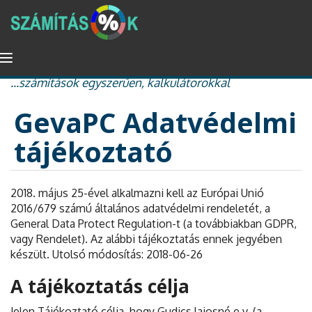
Ugrás
Navigáció
százalékszámítás, kamat és kamatos kamat, nyugdíj
a
átkapcsolása
...számítások egyszerűen, kalkulátorokkal
tartalomra
GevaPC Adatvédelmi
tájékoztató
2018. május 25-ével alkalmazni kell az Európai Unió
2016/679 számú általános adatvédelmi rendeletét, a
General Data Protect Regulation-t (a továbbiakban GDPR,
vagy Rendelet). Az alábbi tájékoztatás ennek jegyében
készült. Utolsó módosítás: 2018-06-26
A tájékoztatás célja
Jelen Tájékoztató célja, hogy Gudics lajosné e.v. (a