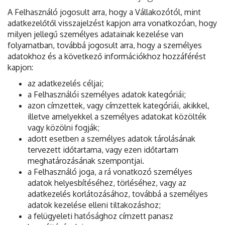
A Felhasználó jogosult arra, hogy a Vállakozótól, mint
adatkezelőtől visszajelzést kapjon arra vonatkozóan, hogy
milyen jellegű személyes adatainak kezelése van
folyamatban, továbbá jogosult arra, hogy a személyes
adatokhoz és a következő információkhoz hozzáférést
kapjon:
az adatkezelés céljai;
a Felhasználói személyes adatok kategóriái;
azon címzettek, vagy címzettek kategóriái, akikkel,
illetve amelyekkel a személyes adatokat közölték
vagy közölni fogják;
adott esetben a személyes adatok tárolásának
tervezett időtartama, vagy ezen időtartam
meghatározásának szempontjai.
a Felhasználó joga, a rá vonatkozó személyes
adatok helyesbítéséhez, törléséhez, vagy az
adatkezelés korlátozásához, továbbá a személyes
adatok kezelése elleni tiltakozáshoz;
a felügyeleti hatósághoz címzett panasz