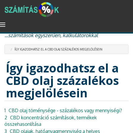
Ugrás
Navigáció
százalékszámítás, kamat és kamatos kamat, nyugdíj
a
átkapcsolása
...számítások egyszerűen, kalkulátorokkal
tartalomra
ÍGY IGAZODHATSZ EL A CBD OLAJ SZÁZALÉKOS MEGJELÖLÉSEIN
Így igazodhatsz el a
CBD olaj százalékos
megjelölésein
1
CBD olaj töménysége - százalékos vagy mennyiségi?
2
CBD koncentráció számítások, termékek
összehasonlítása
3
CBD olajak, hatóanyagmennyiség a helyes