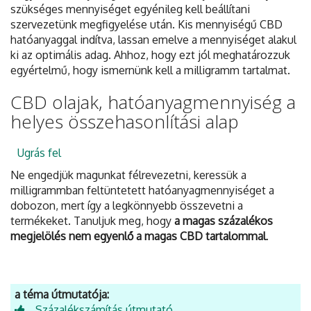
szükséges mennyiséget egyénileg kell beállítani
szervezetünk megfigyelése után. Kis mennyiségű CBD
hatóanyaggal indítva, lassan emelve a mennyiséget alakul
ki az optimális adag. Ahhoz, hogy ezt jól meghatározzuk
egyértelmű, hogy ismernünk kell a milligramm tartalmat.
CBD olajak, hatóanyagmennyiség a
helyes összehasonlítási alap
Ugrás fel
Ne engedjük magunkat félrevezetni, keressük a
milligrammban feltüntetett hatóanyagmennyiséget a
dobozon, mert így a legkönnyebb összevetni a
termékeket. Tanuljuk meg, hogy
a magas százalékos
megjelölés nem egyenlő a magas CBD tartalommal
.
a téma útmutatója:
Százalékszámítás útmutató