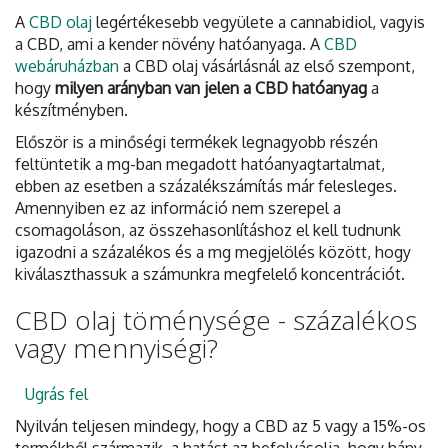
A
CBD olaj
legértékesebb vegyülete a cannabidiol, vagyis
a CBD, ami a kender növény hatóanyaga. A
CBD
webáruházban
a CBD olaj vásárlásnál az első szempont,
hogy
milyen arányban van jelen a CBD hatóanyag
a
készítményben.
Először is a minőségi termékek legnagyobb részén
feltüntetik a mg-ban megadott hatóanyagtartalmat,
ebben az esetben a százalékszámítás már felesleges.
Amennyiben ez az információ nem szerepel a
csomagoláson, az összehasonlításhoz el kell tudnunk
igazodni a százalékos és a mg megjelölés között, hogy
kiválaszthassuk a számunkra megfelelő koncentrációt.
CBD olaj töménysége - százalékos
vagy mennyiségi?
Ugrás fel
Nyilván teljesen mindegy, hogy a CBD az 5 vagy a 15%-os
termékből származik, a hatást az befolyásolja, hogy hány