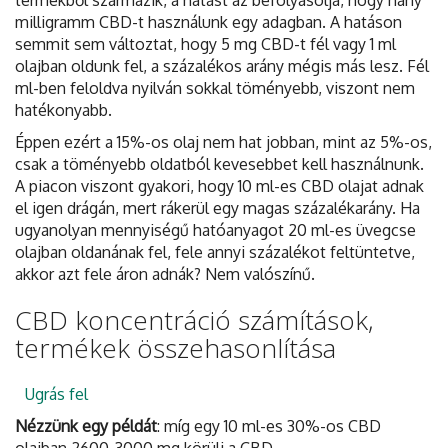
milligramm CBD-t használunk egy adagban. A hatáson
semmit sem változtat, hogy 5 mg CBD-t fél vagy 1 ml
olajban oldunk fel, a százalékos arány mégis más lesz. Fél
ml-ben feloldva nyilván sokkal töményebb, viszont nem
hatékonyabb.
Éppen ezért a 15%-os olaj nem hat jobban, mint az 5%-os,
csak a töményebb oldatból kevesebbet kell használnunk.
A piacon viszont gyakori, hogy 10 ml-es CBD olajat adnak
el igen drágán, mert rákerül egy magas százalékarány. Ha
ugyanolyan mennyiségű hatóanyagot 20 ml-es üvegcse
olajban oldanának fel, fele annyi százalékot feltüntetve,
akkor azt fele áron adnák? Nem valószínű.
CBD koncentráció számítások,
termékek összehasonlítása
Ugrás fel
Nézzünk egy példát
: míg egy 10 ml-es 30%-os CBD
olajban 2600-3000 mg körüli a CBD