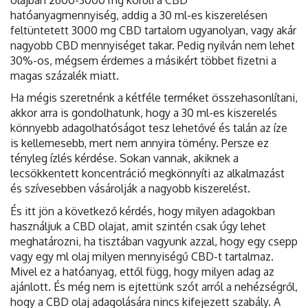
hatóanyagmennyiség, addig a 30 ml-es kiszerelésen
feltüntetett 3000 mg CBD tartalom ugyanolyan, vagy akár
nagyobb CBD mennyiséget takar. Pedig nyilván nem lehet
30%-os, mégsem érdemes a másikért többet fizetni a
magas százalék miatt.
Ha mégis szeretnénk a kétféle terméket összehasonlítani,
akkor arra is gondolhatunk, hogy a 30 ml-es kiszerelés
könnyebb adagolhatóságot tesz lehetővé és talán az íze
is kellemesebb, mert nem annyira tömény. Persze ez
tényleg ízlés kérdése. Sokan vannak, akiknek a
lecsökkentett koncentráció megkönnyíti az alkalmazást
és szívesebben vásárolják a nagyobb kiszerelést.
És itt jön a következő kérdés, hogy milyen adagokban
használjuk a CBD olajat, amit szintén csak úgy lehet
meghatározni, ha tisztában vagyunk azzal, hogy egy csepp
vagy egy ml olaj milyen mennyiségű CBD-t tartalmaz.
Mivel ez a hatóanyag, ettől függ, hogy milyen adag az
ajánlott. És még nem is ejtettünk szót arról a nehézségről,
hogy a CBD olaj adagolására nincs kifejezett szabály. A