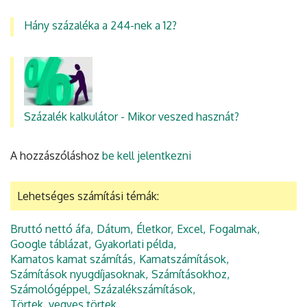
Hány százaléka a 244-nek a 12?
Százalék kalkulátor - Mikor veszed hasznát?
A hozzászóláshoz
be kell jelentkezni
Lehetséges számítási témák:
Bruttó nettó áfa
Dátum
Életkor
Excel
Fogalmak
Google táblázat
Gyakorlati példa
Kamatos kamat számítás
Kamatszámítások
Számítások nyugdíjasoknak
Számításokhoz
Számológéppel
Százalékszámítások
Törtek, vegyes törtek