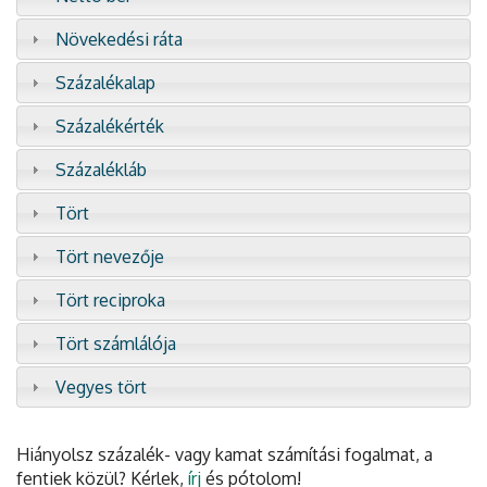
Növekedési ráta
Százalékalap
Százalékérték
Százalékláb
Tört
Tört nevezője
Tört reciproka
Tört számlálója
Vegyes tört
Hiányolsz százalék- vagy kamat számítási fogalmat, a
fentiek közül? Kérlek,
írj
és pótolom!