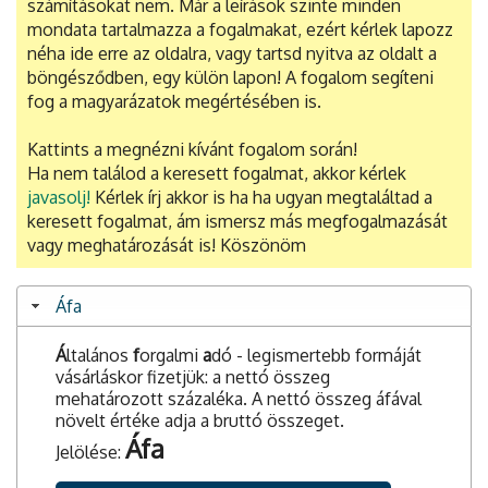
számításokat nem. Már a leírások szinte minden
mondata tartalmazza a fogalmakat, ezért kérlek lapozz
néha ide erre az oldalra, vagy tartsd nyitva az oldalt a
böngésződben, egy külön lapon! A fogalom segíteni
fog a magyarázatok megértésében is.
Kattints a megnézni kívánt fogalom során!
Ha nem találod a keresett fogalmat, akkor kérlek
javasolj!
Kérlek írj akkor is ha ha ugyan megtaláltad a
keresett fogalmat, ám ismersz más megfogalmazását
vagy meghatározását is! Köszönöm
Áfa
Á
ltalános
f
orgalmi
a
dó - legismertebb formáját
vásárláskor fizetjük: a nettó összeg
mehatározott százaléka. A nettó összeg áfával
növelt értéke adja a bruttó összeget.
Áfa
Jelölése: