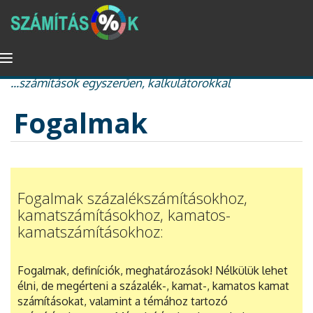
Ugrás
Navigáció
százalékszámítás, kamat és kamatos kamat, nyugdíj
a
átkapcsolása
...számítások egyszerűen, kalkulátorokkal
tartalomra
Fogalmak
Fogalmak százalékszámításokhoz,
kamatszámításokhoz, kamatos-
kamatszámításokhoz:
Fogalmak, definíciók, meghatározások! Nélkülük lehet
élni, de megérteni a százalék-, kamat-, kamatos kamat
számításokat, valamint a témához tartozó