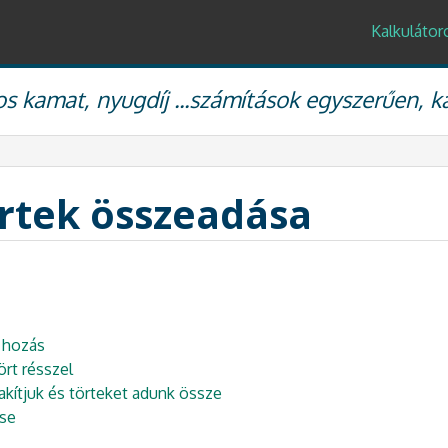
Kalkulátor
s kamat, nyugdíj ...számítások egyszerűen, k
örtek összeadása
 hozás
ört résszel
akítjuk és törteket adunk össze
ése