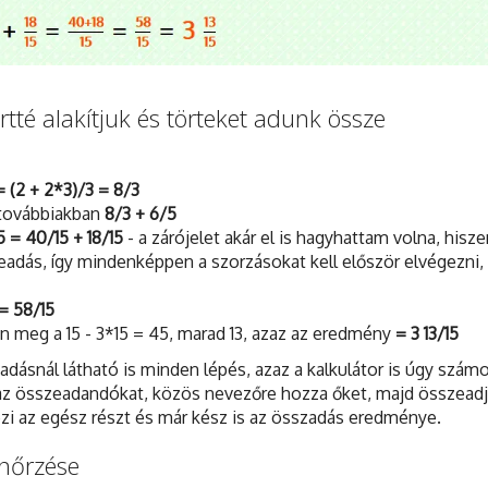
tté alakítjuk és törteket adunk össze
 (2 + 2*3)/3 = 8/3
 továbbiakban
8/3 + 6/5
5 = 40/15 + 18/15
- a zárójelet akár el is hagyhattam volna, hisze
eadás, így mindenképpen a szorzásokat kell először elvégezni,
= 58/15
an meg a 15 - 3*15 = 45, marad 13, azaz az eredmény
= 3 13/15
adásnál látható is minden lépés, azaz a kalkulátor is úgy számol
a az összeadandókat, közös nevezőre hozza őket, majd összeadj
jezi az egész részt és már kész is az összadás eredménye.
nőrzése