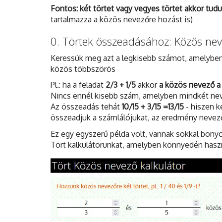
Fontos: két törtet vagy vegyes törtet akkor tu
tartalmazza a közös nevezőre hozást is)
0. Törtek összeadásához: Közös ne
Keressük meg azt a legkisebb számot, amelybe
közös többszörös
Pl.: ha a feladat
2/3 + 1/5
akkor
a közös nevező a 
Nincs ennél kisebb szám, amelyben mindkét ne
Az összeadás tehát
10/15 + 3/15 =13/15
- hiszen k
összeadjuk a számlálójukat, az eredmény nevez
Ez egy egyszerű példa volt, vannak sokkal bony
Tört kalkulátorunkat, amelyben könnyedén haszn