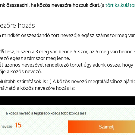
dunk összeadni, ha közös nevezőre hozzuk őket
.(a
tört kalkuláto
vezőre hozás
n mindkét összeadandó tört nevezője egész számszor meg va
15
lesz, hiszen a 3 meg van benne 5-ször, az 5 meg van benne 3
vező egész számszor meg lenne.
ét azonos nevezővel rendelkező törtet úgy adunk össze, hogy
ője a közös nevező.
olultabb számítások is :-) A közös nevező megtalálásához aján
álható a közös nevezőre hozás is: