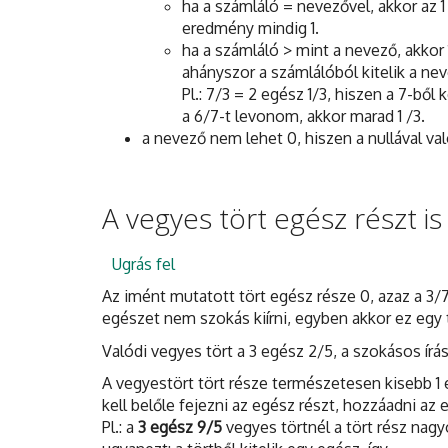
ha a számláló = nevezővel, akkor az 1
eredmény mindig 1.
ha a számláló > mint a nevező, akkor 
ahányszor a számlálóból kitelik a ne
Pl.: 7/3 = 2 egész 1/3, hiszen a 7-ből 
a 6/7-t levonom, akkor marad 1 /3.
a nevező nem lehet 0, hiszen a nullával va
A vegyes tört egész részt is
Ugrás fel
Az imént mutatott tört egész része 0, azaz a 3/7 
egészet nem szokás kiírni, egyben akkor ez egy t
Valódi vegyes tört a 3 egész 2/5, a szokásos írá
A vegyestört tört része természetesen kisebb 1 
kell belőle fejezni az egész részt, hozzáadni az
Pl.: a
3 egész 9/5
vegyes törtnél a tört rész nag