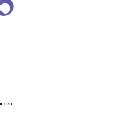
z
minden
y