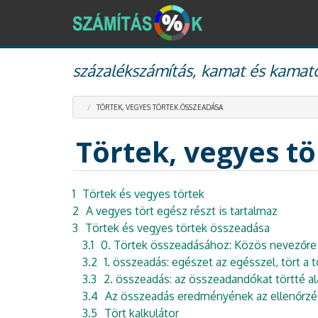
Ugrás
százalékszámítás, kamat és kamato
a
tartalomra
TÖRTEK, VEGYES TÖRTEK ÖSSZEADÁSA
Törtek, vegyes t
1
Törtek és vegyes törtek
2
A vegyes tört egész részt is tartalmaz
3
Törtek és vegyes törtek összeadása
3.1
0. Törtek összeadásához: Közös nevezőre
3.2
1. összeadás: egészet az egésszel, tört a t
3.3
2. összeadás: az összeadandókat törtté al
3.4
Az összeadás eredményének az ellenőrz
3.5
Tört kalkulátor