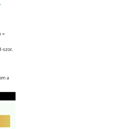
r
n =
-szor.
lom a