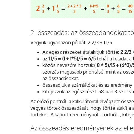
2. összeadás: az összeadandókat tör
Vegyük ugyanazon példát: 2 2/3 + 1 1/5
Az egész részeket átalakítjuk törtté:
2 2/3 =
az
1 1/5 = (1 + 1*5)/5 = 6/5
tehát a feladat a
közös nevezőre hozzuk:(
8 * 5)/15 + (6*3)/
szorzás magasabb prioritású, mint az össz
az összadásokat.
összeadjuk a számlálókat és az eredmény
kifejezzük az egész részt: 58-ban 3-szor v
Az előző pontnál, a kalkulátorral elvégzett össze
vegyes törtek összeadását, hogy törtté alakítj
törteket. A kapott eredményből - törtből -, kife
Az összeadás eredményének az elle