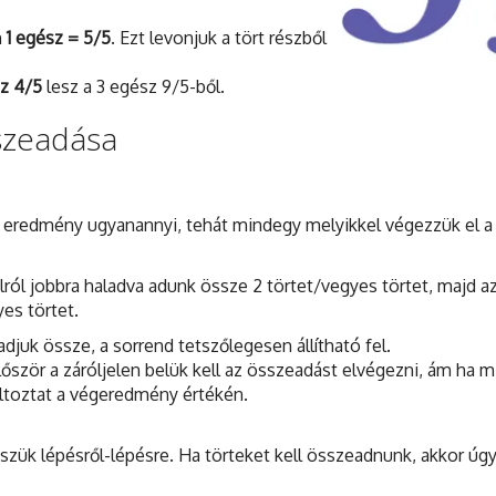
n
1 egész = 5/5
. Ezt levonjuk a tört részből
z 4/5
lesz a 3 egész 9/5-ből.
szeadása
 eredmény ugyanannyi, tehát mindegy melyikkel végezzük el a
lról jobbra haladva adunk össze 2 törtet/vegyes törtet, majd a
es törtet.
djuk össze, a sorrend tetszőlegesen állítható fel.
először a záróljelen belük kell az összeadást elvégezni, ám ha 
áltoztat a végeredmény értékén.
zük lépésről-lépésre. Ha törteket kell összeadnunk, akkor úg