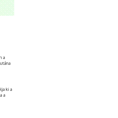
n a
 utána
ja ki a
a a