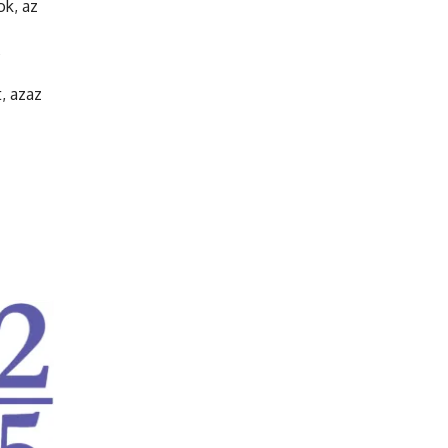
ok, az
,
t, azaz