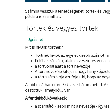
Számba vesszük a lehetőségeket, törtek és veg
példára is számíthat.
Törtek és vegyes törtek
Ugrás fel
Mit is hívunk törtnek?
Törtnek hívjuk az egynél kisebb számot, am
Felül a számláló, alatta a vízszintes vonal a
a törtvonal alatt a tört nevezője.
A tört nevezője kifejezi, hogy hány képzel
a tört számlálója azt fejezi ki, hogy az eg
A jobbra látható tört, 3/7, azaz három heted. A 
osztottuk, amelyből 3 van.
A fentiekből következik
:
a számláló kisebb mint a nevezője - így les