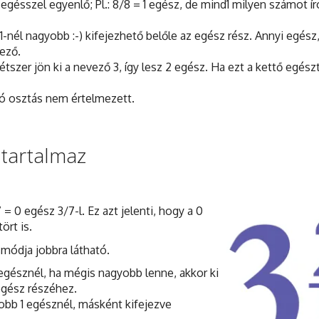
 egésszel egyenlő; Pl.: 8/8 = 1 egész, de mind1 milyen számot ír
1-nél nagyobb :-) kifejezhető belőle az egész rész. Annyi egész
vező.
kétszer jön ki a nevező 3, így lesz 2 egész. Ha ezt a kettő egész
ló osztás nem értelmezett.
 tartalmaz
= 0 egész 3/7-l. Ez azt jelenti, hogy a 0
ört is.
smódja jobbra látható.
egésznél, ha mégis nagyobb lenne, akkor ki
 egész részéhez.
yobb 1 egésznél, másként kifejezve