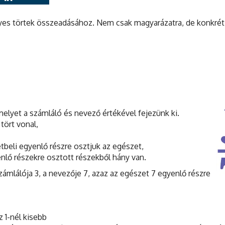
yes törtek összeadásához. Nem csak magyarázatra, de konkrét
elyet a számláló és nevező értékével fejezünk ki.
 tört vonal,
etbeli egyenlő részre osztjuk az egészet,
yenlő részekre osztott részekből hány van.
számlálója 3, a nevezője 7, azaz az egészet 7 egyenlő részre
z 1-nél kisebb