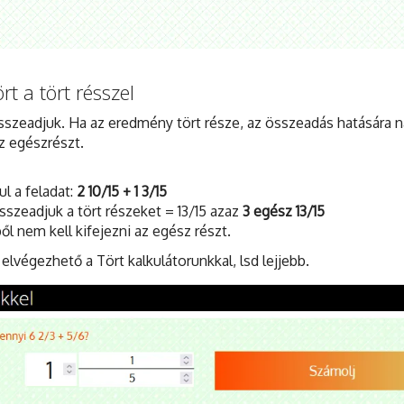
rt a tört résszel
összeadjuk. Ha az eredmény tört része, az összeadás hatására
az egészrészt.
l a feladat:
2 10/15 + 1 3/15
szeadjuk a tört részeket = 13/15 azaz
3 egész 13/15
ől nem kell kifejezni az egész részt.
végezhető a Tört kalkulátorunkkal, lsd lejjebb.