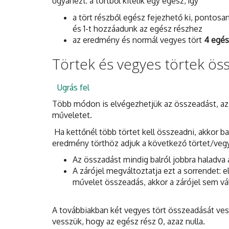
ugyanezt: a törtből kitelik egy egész, így
a tört részből egész fejezhető ki, pontosa
és 1-t hozzáadunk az egész részhez
az eredmény és normál vegyes tört
4 egés
Törtek és vegyes törtek ös
Ugrás fel
Több módon is elvégezhetjük az összeadást, az
műveletet.
Ha kettőnél több törtet kell összeadni, akkor ba
eredmény törthöz adjuk a következő törtet/vegy
Az összadást mindig balról jobbra haladva a
A zárójel megváltoztatja ezt a sorrendet: 
művelet összeadás, akkor a zárójel sem v
A továbbiakban két vegyes tört összeadását vess
vesszük, hogy az egész rész 0, azaz nulla.