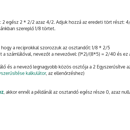
 2 egész 2 * 2/2 azaz 4/2. Adjuk hozzá az eredeti tört részt: 4/
dánkban szereplő 1/8 törtet.
, hogy a reciprokkal szorozzuk az osztandót: 1/8 * 2/5
t a számlálóval, nevezőt a nevezővel: (1*2)/(8*5) = 2/40 és ez 
mláló és a nevező legnagyobb közös osztója a 2 Egyszerűsítve a
yszerűsítése kalkulátor
, az ellenőrzéshez)
ez
, akkor ennél a példánál az osztandó egész része 0, azaz null