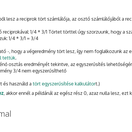
l lesz a reciprok tört számlálója, az osztó számlálójából a rec
eciprokával: 1/4 * 3/1 Törtet törttel úgy szorzuunk, hogy a sz
uk: 1/4 * 3/1 = 3/4
ható -, hogy a végeredmény tört lesz, így nem foglalkozunk az 
l tettük
.
rténő osztás eredményét tekintve, az egyszerűsítés lehetőségé
dmény 3/4 nem egyszerűsíthető
rt és használd a
tört egyszerűsítése kalkulátor
t.)
ez
, akkor ennél a példánál az egész rész 0, azaz nulla lesz, ezt k
mal