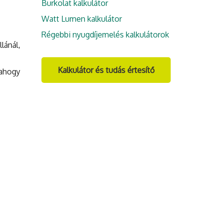
Burkolat kalkulátor
Watt Lumen kalkulátor
Régebbi nyugdíjemelés kalkulátorok
lánál,
Kalkulátor és tudás értesítő
- ahogy