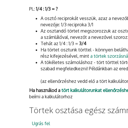
Pl.:
1/4 : 1/3 = ?
A osztó reciprokát vesszük, azaz a nevezőbő
nevezője: 1/3 reciproka 3/1
Az osztandó törtet megszorozzuk az osztó r
a számlálóval, nevezőt a nevezővel szorozz
Tehát az 1/4 : 1/3 =
3/4
Ha törtet osztunk törttel - könnyen belát
rész kifejezésével, mint
a törtek szorzásná
A tökéletes számoláshoz - tört törttel tö
szabad megfeledkezni! Példánkban az ere
(az ellenőrzéshez vedd elő a tört kalkuláto
Ha használod a
tört kalkulátorunkat ellenőrzésh
beírni a kalkulátorhoz
Törtek osztása egész szám
Ugrás fel