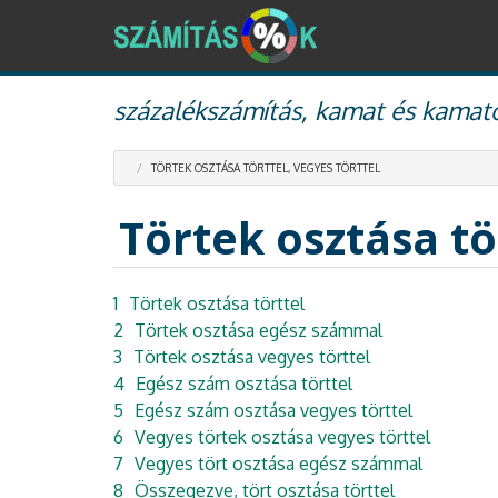
Ugrás
százalékszámítás, kamat és kamato
a
tartalomra
TÖRTEK OSZTÁSA TÖRTTEL, VEGYES TÖRTTEL
Törtek osztása tö
1
Törtek osztása törttel
2
Törtek osztása egész számmal
3
Törtek osztása vegyes törttel
4
Egész szám osztása törttel
5
Egész szám osztása vegyes törttel
6
Vegyes törtek osztása vegyes törttel
7
Vegyes tört osztása egész számmal
8
Összegezve, tört osztása törttel