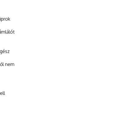
iprok
ámlálót
egész
ről nem
ell