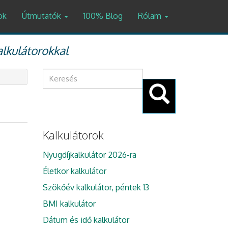
ok
Útmutatók
100% Blog
Rólam
alkulátorokkal
Keresés
űrlap
Keresés
Kalkulátorok
Nyugdíjkalkulátor 2026-ra
Életkor kalkulátor
Szökőév kalkulátor, péntek 13
BMI kalkulátor
Dátum és idő kalkulátor