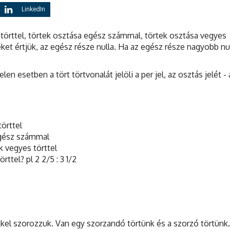
LinkedIn
törttel, törtek osztása egész számmal, törtek osztása vegyes
ket értjük, az egész része nulla. Ha az egész része nagyobb nul
 Jelen esetben a tört törtvonalát jelöli a per jel, az osztás jelét 
törttel
 egész számmal
k vegyes törttel
tel? pl 2 2/5 : 3 1/2
ékkel szorozzuk. Van egy szorzandó törtünk és a szorzó törtünk.