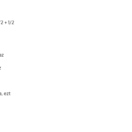
2 + 1/2
az
z
a, ezt