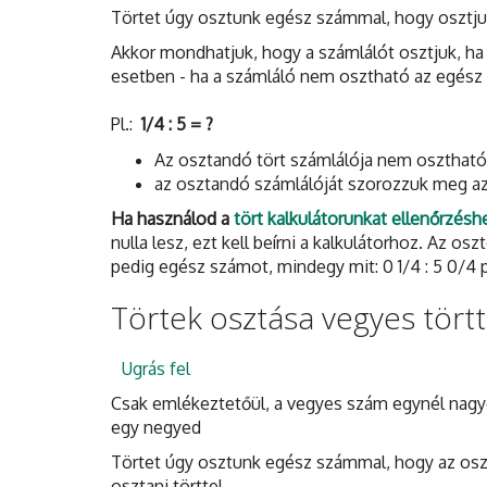
Törtet úgy osztunk egész számmal, hogy osztjuk
Akkor mondhatjuk, hogy a számlálót osztjuk, ha
esetben - ha a számláló nem osztható az egész
Pl.:
1/4 : 5 = ?
Az osztandó tört számlálója nem osztható 
az osztandó számlálóját szorozzuk meg a
Ha használod a
tört kalkulátorunkat ellenőrzésh
nulla lesz, ezt kell beírni a kalkulátorhoz. Az os
pedig egész számot, mindegy mit: 0 1/4 : 5 0/4 p
Törtek osztása vegyes törtt
Ugrás fel
Csak emlékeztetőül, a vegyes szám egynél nagyo
egy negyed
Törtet úgy osztunk egész számmal, hogy az osztó
osztani törttel.