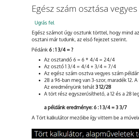
Egész szám osztása vegyes 
Ugrás fel
Egész számot úgy osztunk törttel, hogy mind az o
osztani már tudunk, az első fejezet szerint.
Pédánk
6 : 1 3/4 = ?
Az osztandó 6 = 6 * 4/4 = 24/4
Az osztó 1 3/4 = 4/4 + 3/4 = 7/4
Az egész szám osztva vegyes szám példánk
28 a 96-ban meg van 3-szor, maradék 12. A t
Az eredményünk tehát
3 12/28
A tört rész egyszerűsíthető, a 12 és a 28 
a példánk eredménye: 6 : 1 3/4 = 3 3/7
A Tört kalkulátor mezőibe így vittem be a művel