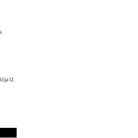
l
ója 12.