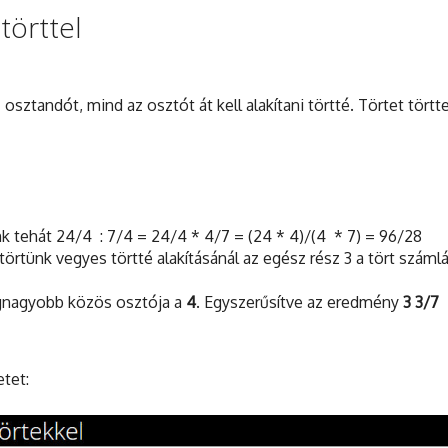
törttel
sztandót, mind az osztót át kell alakítani törtté. Törtet törtte
 tehát 24/4 : 7/4 = 24/4 * 4/7 = (24 * 4)/(4 * 7) = 96/28
örtünk vegyes törtté alakításánál az egész rész 3 a tört számlál
legnagyobb közös osztója a
4
. Egyszerűsítve az eredmény
3 3/7
etet: