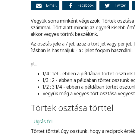
E-mail
Facebook
Twitter
Vegyük sorra minként végezzük: Törtek osztása 
számmal. Tört alatt mindig az egynél kisebb érté
akkor vegyes törtről beszélünk.
Az osztás jele a / jel, azaz a tört jel vagy per jel.
írásban is használjuk - a
:
jelet fogom használni.
pl.:
1/4 : 1/3 - ebben a példában törtet osztunk 
1/3 : 2 - ebben a példában törtet osztunk
1/2 : 3 1/4 - ebben a példában törtet osztun
vegyük még a vegyes tört osztása vegyestört
Törtek osztása törttel
Ugrás fel
Törtet törttel úgy osztunk, hogy a reciprok ért