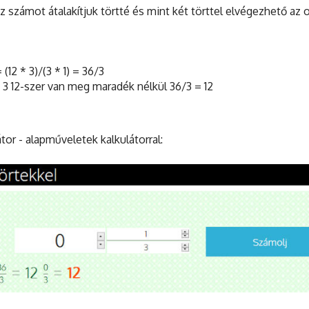
 számot átalakítjuk törtté és mint két törttel elvégezhető az 
(12 * 3)/(3 * 1) = 36/3
3 12-szer van meg maradék nélkül 36/3 = 12
átor - alapműveletek kalkulátorral: