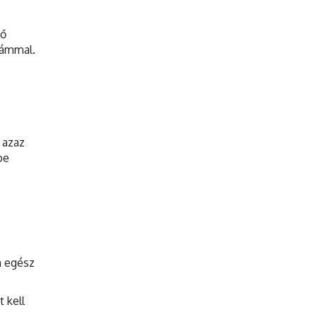
ző
zámmal.
 azaz
be
m egész
 kell