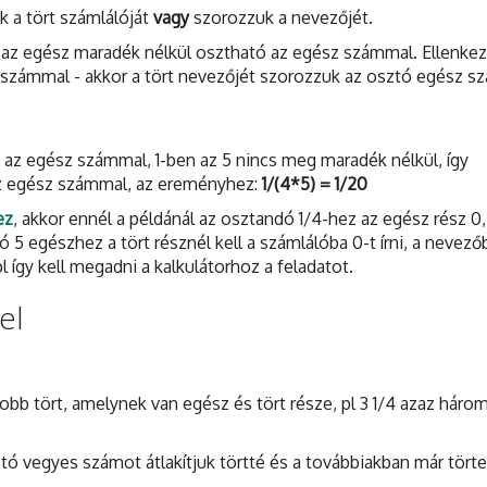
 a tört számlálóját
vagy
szorozzuk a nevezőjét.
 az egész maradék nélkül osztható az egész számmal. Ellenke
 számmal - akkor a tört nevezőjét szorozzuk az osztó egész s
az egész számmal, 1-ben az 5 nincs meg maradék nélkül, így
z egész számmal, az ereményhez:
1/(4*5) = 1/20
ez
, akkor ennél a példánál az osztandó 1/4-hez az egész rész 0,
ztó 5 egészhez a tört résznél kell a számlálóba 0-t írni, a nevező
l így kell megadni a kalkulátorhoz a feladatot.
el
bb tört, amelynek van egész és tört része, pl 3 1/4 azaz háro
 vegyes számot átlakítjuk törtté és a továbbiakban már törtet