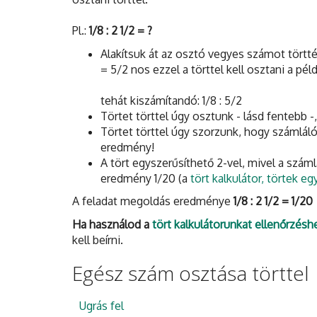
Pl.:
1/8 : 2 1/2 = ?
Alakítsuk át az osztó vegyes számot törtté:
= 5/2 nos ezzel a törttel kell osztani a pél
tehát kiszámítandó: 1/8 : 5/2
Törtet törttel úgy osztunk - lásd fentebb -
Törtet törttel úgy szorzunk, hogy számláló
eredmény!
A tört egyszerűsíthető 2-vel, mivel a szá
eredmény 1/20 (a
tört kalkulátor, törtek eg
A feladat megoldás eredménye
1/8 : 2 1/2 = 1/20
Ha használod a
tört kalkulátorunkat ellenőrzésh
kell beírni.
Egész szám osztása törttel
Ugrás fel