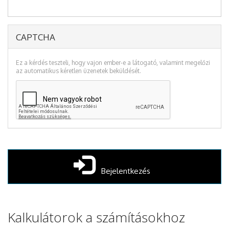
CAPTCHA
Ez a kérdés teszteli, hogy vajon ember-e a látogató, valamint megelőzi
az automatikus kéretlen üzenetek beküldését.
Bejelentkezés
Kalkulátorok a számításokhoz