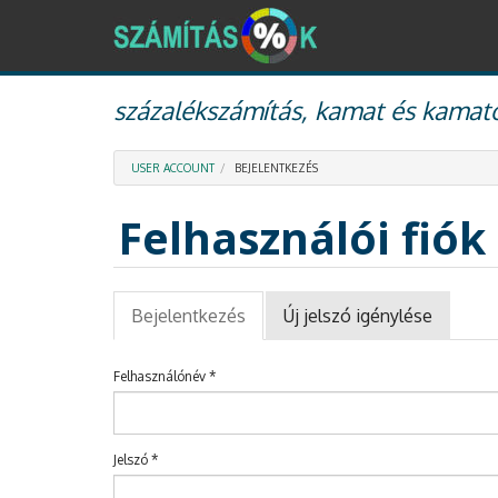
Ugrás
százalékszámítás, kamat és kamato
a
tartalomra
USER ACCOUNT
BEJELENTKEZÉS
Felhasználói fiók
Elsődleges
Bejelentkezés
(aktív
Új jelszó igénylése
fülek
fül)
Felhasználónév
*
Jelszó
*