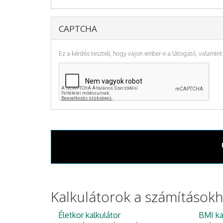
CAPTCHA
Ez a kérdés teszteli, hogy vajon ember-e a látogató, valamin
Kalkulátorok a számítások
Életkor kalkulátor
BMI ka