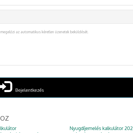
t megelőzi az automatikus kéretlen üzenetek beküldését.
Bejelentkezés
hoz
lkulátor
Nyugdíjemelés kalkulátor 202