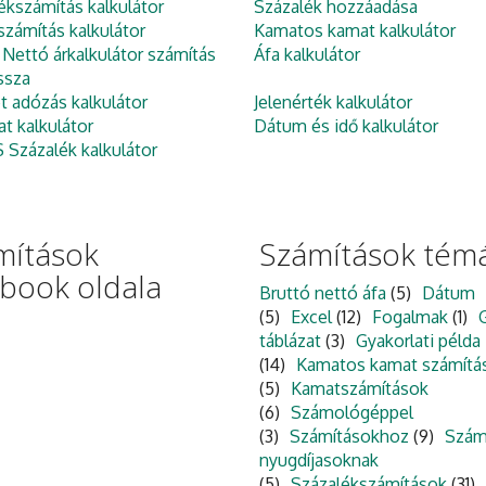
ékszámítás kalkulátor
Százalék hozzáadása
zámítás kalkulátor
Kamatos kamat kalkulátor
 Nettó árkalkulátor számítás
Áfa kalkulátor
ssza
et adózás kalkulátor
Jelenérték kalkulátor
at kalkulátor
Dátum és idő kalkulátor
Százalék kalkulátor
mítások
Számítások témá
ebook oldala
Bruttó nettó áfa
(5)
Dátum
(5)
Excel
(12)
Fogalmak
(1)
táblázat
(3)
Gyakorlati példa
(14)
Kamatos kamat számítá
(5)
Kamatszámítások
(6)
Számológéppel
(3)
Számításokhoz
(9)
Szám
nyugdíjasoknak
(5)
Százalékszámítások
(31)