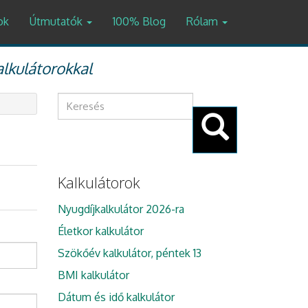
ok
Útmutatók
100% Blog
Rólam
alkulátorokkal
Keresés
űrlap
Keresés
Kalkulátorok
Nyugdíjkalkulátor 2026-ra
Életkor kalkulátor
Szökőév kalkulátor, péntek 13
BMI kalkulátor
Dátum és idő kalkulátor