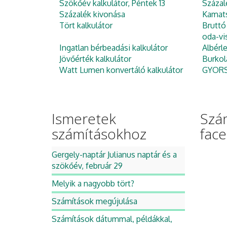
Szökőév kalkulátor, Péntek 13
Százal
Százalék kivonása
Kamats
Tört kalkulátor
Bruttó
oda-vi
Ingatlan bérbeadási kalkulátor
Albérl
Jövőérték kalkulátor
Burkol
Watt Lumen konvertáló kalkulátor
GYORS 
Ismeretek
Szá
számításokhoz
fac
Gergely-naptár Julianus naptár és a
szökőév, február 29
Melyik a nagyobb tört?
Számítások megújulása
Számítások dátummal, példákkal,