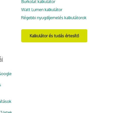
Burkolat kalkulátor
Watt Lumen kalkulátor
Régebbi nyugdíjemelés kalkulátorok
Kalkulátor és tudás értesítő
i
Google
s
ítások
Törtek,