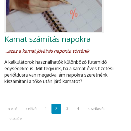
Kamat számítás napokra
...azaz a kamat jóváírás naponta történik
A kalkulátorok használhatók különböző futamidő
egységekre is. Mit tegyünk, ha a kamat éves fizetési
perióldusra van megadva, ám napokra szeretnénk
kiszámítani a tőke után járó kamatot?
« első
‹ előző
1
2
3
4
következő ›
utolsó »