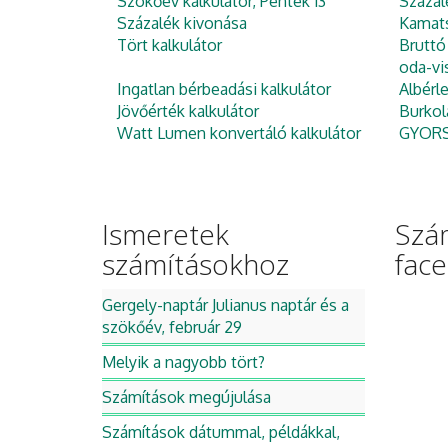
Szökőév kalkulátor, Péntek 13
Százal
Százalék kivonása
Kamats
Tört kalkulátor
Bruttó
oda-vi
Ingatlan bérbeadási kalkulátor
Albérl
Jövőérték kalkulátor
Burkol
Watt Lumen konvertáló kalkulátor
GYORS 
Ismeretek
Szá
számításokhoz
fac
Gergely-naptár Julianus naptár és a
szökőév, február 29
Melyik a nagyobb tört?
Számítások megújulása
Számítások dátummal, példákkal,