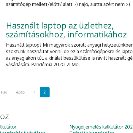
számítógép mellett/előtt/ alatt :-) najó, alatta azért nem :-)
Használt laptop az üzlethez,
számításokhoz, informatikához
Használt laptop? Mi magyarok szorult anyagi helyzetünkbe
szoktunk használtat venni, de ez a számítógépekre és lapt
az anyagiakon túl, a kínálat beszűkülése is rávitt használt g
vásárlására. Pandémia 2020-21 Mo.
első
előző
1
2
hoz
lkulátor
Nyugdíjemelés kalkulátor 202