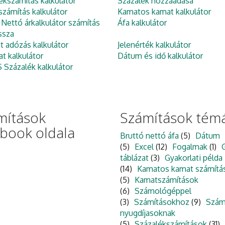
ékszámítás kalkulátor
Százalék hozzáadása
zámítás kalkulátor
Kamatos kamat kalkulátor
 Nettó árkalkulátor számítás
Áfa kalkulátor
ssza
et adózás kalkulátor
Jelenérték kalkulátor
at kalkulátor
Dátum és idő kalkulátor
Százalék kalkulátor
mítások
Számítások témá
ebook oldala
Bruttó nettó áfa
(5)
Dátum
(5)
Excel
(12)
Fogalmak
(1)
táblázat
(3)
Gyakorlati példa
(14)
Kamatos kamat számítá
(5)
Kamatszámítások
(6)
Számológéppel
(3)
Számításokhoz
(9)
Szám
nyugdíjasoknak
(5)
Százalékszámítások
(31)