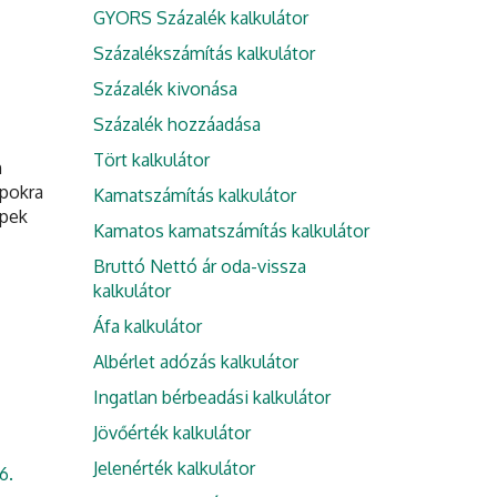
GYORS Százalék kalkulátor
Százalékszámítás kalkulátor
Százalék kivonása
Százalék hozzáadása
Tört kalkulátor
n
opokra
Kamatszámítás kalkulátor
épek
Kamatos kamatszámítás kalkulátor
Bruttó Nettó ár oda-vissza
kalkulátor
Áfa kalkulátor
Albérlet adózás kalkulátor
Ingatlan bérbeadási kalkulátor
Jövőérték kalkulátor
Jelenérték kalkulátor
6.