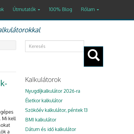
ok
Útmutatók
100% Blog
Rólam
alkulátorokkal
Keresés
űrlap
Keresés
Kalkulátorok
k-
Nyugdíjkalkulátor 2026-ra
Életkor kalkulátor
Szökőév kalkulátor, péntek 13
tógépes
Mi kell
BMI kalkulátor
sokat
Dátum és idő kalkulátor
lök a