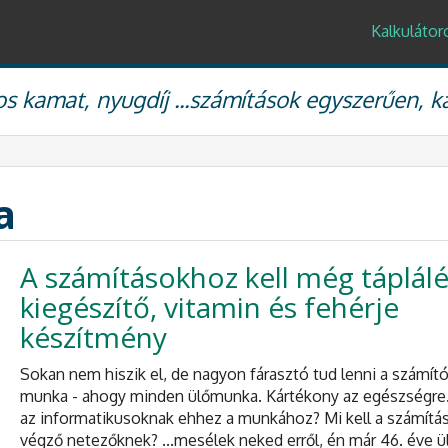
Kalkulátor
s kamat, nyugdíj ...számítások egyszerűen, k
a
A számításokhoz kell még táplálé
kiegészítő, vitamin és fehérje
készítmény
Sokan nem hiszik el, de nagyon fárasztó tud lenni a számí
munka - ahogy minden ülőmunka. Kártékony az egészségre. 
az informatikusoknak ehhez a munkához? Mi kell a számítá
végző netezőknek? ...mesélek neked erről, én már 46. éve ü