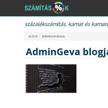
Ugrás
százalékszámítás, kamat és kamato
a
tartalomra
BLOGOK
ADMINGEVA BLOGJA
AdminGeva blogj