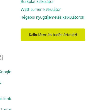
Burkolat kalkulátor
Watt Lumen kalkulátor
Régebbi nyugdíjemelés kalkulátorok
Kalkulátor és tudás értesítő
i
Google
s
ítások
Törtek,