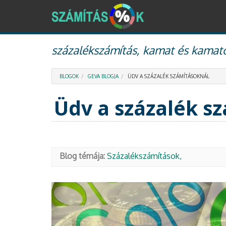
Ugrás
százalékszámítás, kamat és kamato
a
tartalomra
BLOGOK
GEVA BLOGJA
ÜDV A SZÁZALÉK SZÁMÍTÁSOKNÁL
Üdv a százalék s
Blog témája:
Százalékszámítások