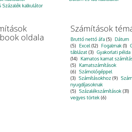
Százalék kalkulátor
mítások
Számítások témá
ebook oldala
Bruttó nettó áfa
(5)
Dátum
(5)
Excel
(12)
Fogalmak
(1)
táblázat
(3)
Gyakorlati példa
(14)
Kamatos kamat számítá
(5)
Kamatszámítások
(6)
Számológéppel
(3)
Számításokhoz
(9)
Szám
nyugdíjasoknak
(5)
Százalékszámítások
(31)
vegyes törtek
(6)