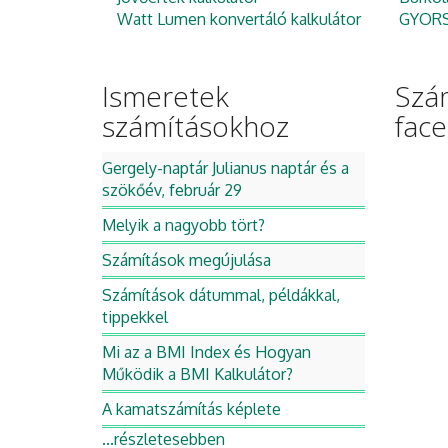
Watt Lumen konvertáló kalkulátor
GYORS 
Ismeretek
Szá
számításokhoz
fac
Gergely-naptár Julianus naptár és a
szökőév, február 29
Melyik a nagyobb tört?
Számítások megújulása
Számítások dátummal, példákkal,
tippekkel
Mi az a BMI Index és Hogyan
Működik a BMI Kalkulátor?
A kamatszámítás képlete
...részletesebben