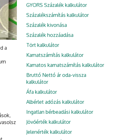
GYORS Százalék kalkulátor
Százalékszámítás kalkulátor
Százalék kivonása
Százalék hozzáadása
Tört kalkulátor
d a
Kamatszámítás kalkulátor
tum
Kamatos kamatszámítás kalkulátor
Bruttó Nettó ár oda-vissza
kalkulátor
Áfa kalkulátor
Albérlet adózás kalkulátor
Ingatlan bérbeadási kalkulátor
ások,
Jövőérték kalkulátor
vasolsz
Jelenérték kalkulátor
t,