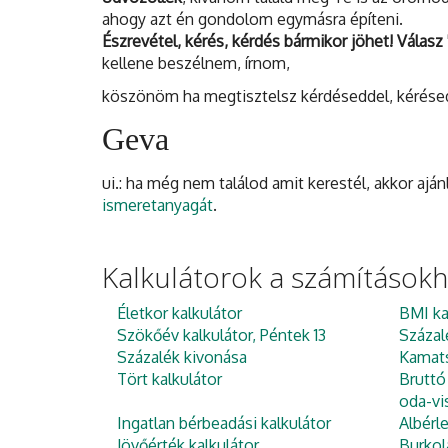
ahogy azt én gondolom egymásra építeni.
Észrevétel, kérés, kérdés bármikor jöhet! Válasz '
kellene beszélnem, írnom,
köszönöm ha megtisztelsz kérdéseddel, kérésedde
Geva
ui.: ha még nem találod amit kerestél, akkor aj
ismeretanyagát
.
Kalkulátorok a számítások
Életkor kalkulátor
BMI ka
Szökőév kalkulátor, Péntek 13
Százal
Százalék kivonása
Kamats
Tört kalkulátor
Bruttó
oda-vi
Ingatlan bérbeadási kalkulátor
Albérl
Jövőérték kalkulátor
Burkol