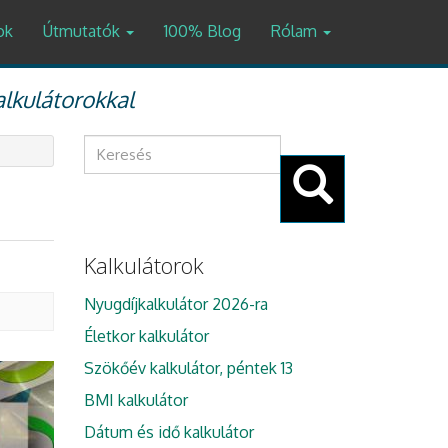
ok
Útmutatók
100% Blog
Rólam
alkulátorokkal
Keresés
űrlap
Keresés
Kalkulátorok
Nyugdíjkalkulátor 2026-ra
Életkor kalkulátor
Szökőév kalkulátor, péntek 13
BMI kalkulátor
Dátum és idő kalkulátor