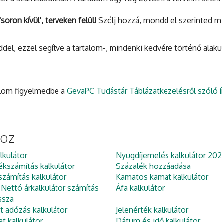
soron kívül', terveken felül!
Szólj hozzá, mondd el szerinted mi
l, ezzel segítve a tartalom-, mindenki kedvére történő alaku
ánlom figyelmedbe a
GevaPC Tudástár Táblázatkezelésről szóló ír
hoz
lkulátor
Nyugdíjemelés kalkulátor 202
ékszámítás kalkulátor
Százalék hozzáadása
zámítás kalkulátor
Kamatos kamat kalkulátor
 Nettó árkalkulátor számítás
Áfa kalkulátor
ssza
et adózás kalkulátor
Jelenérték kalkulátor
at kalkulátor
Dátum és idő kalkulátor