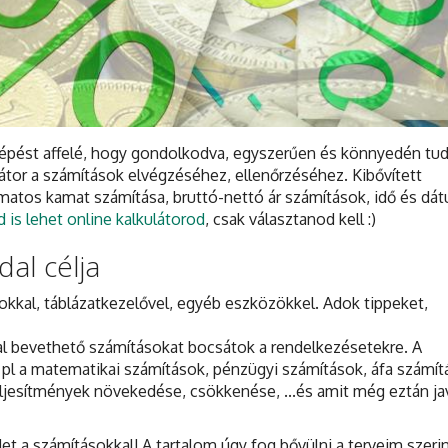
lépést affelé, hogy gondolkodva, egyszerűen és könnyedén tud
ulátor a számítások elvégzéséhez, ellenőrzéséhez. Kibővített
amatos kamat számítása, bruttó-nettó ár számítások, idő és dá
 is lehet online kalkulátorod
, csak választanod kell :)
al célja
kkal, táblázatkezelővel, egyéb eszközökkel. Adok tippeket,
al bevethető számításokat bocsátok a rendelkezésetekre. A
 pl a matematikai számítások, pénzügyi számítások, áfa számít
jesítmények növekedése, csökkenése, ...és amit még eztán ja
t a számításokkal! A tartalom úgy fog bővülni a terveim szerin