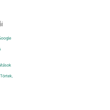
i
Google
s
ítások
Törtek,