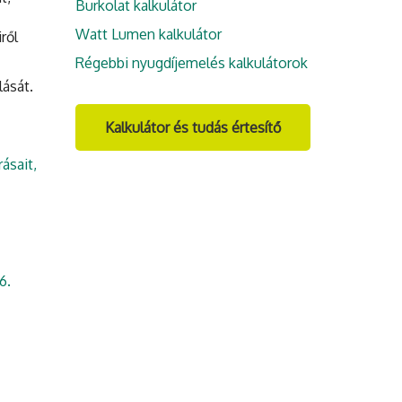
Burkolat kalkulátor
Watt Lumen kalkulátor
ről
Régebbi nyugdíjemelés kalkulátorok
lását.
Kalkulátor és tudás értesítő
ásait,
6.