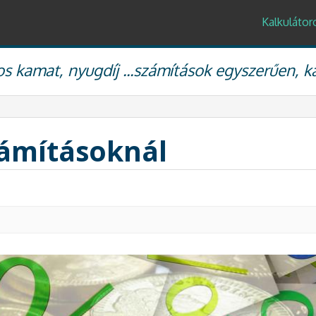
Kalkulátor
s kamat, nyugdíj ...számítások egyszerűen, k
zámításoknál