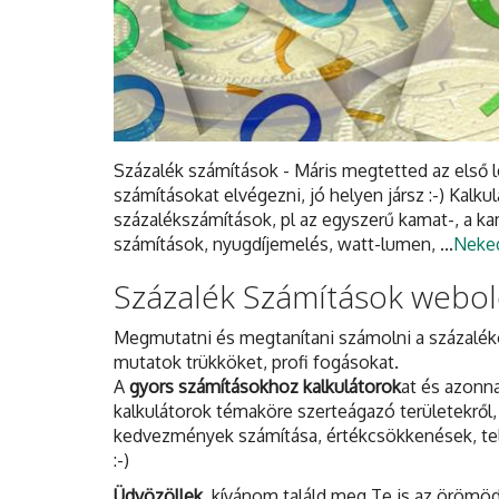
Százalék számítások - Máris megtetted az első 
számításokat elvégezni, jó helyen jársz :-) Kalk
százalékszámítások, pl az egyszerű kamat-, a k
számítások, nyugdíjemelés, watt-lumen, ...
Neked
Százalék Számítások webold
Megmutatni és megtanítani számolni a százaléko
mutatok trükköket, profi fogásokat.
A
gyors számításokhoz kalkulátorok
at és azonn
kalkulátorok témaköre szerteágazó területekről,
kedvezmények számítása, értékcsökkenések, tel
:-)
Üdvözöllek
, kívánom találd meg Te is az örömöde