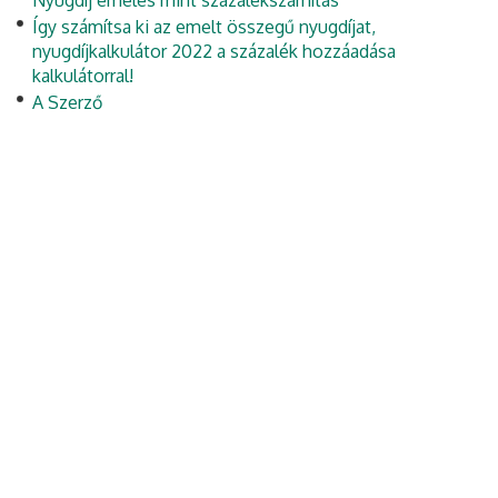
Nyugdíj emelés mint százalékszámítás
Így számítsa ki az emelt összegű nyugdíjat,
nyugdíjkalkulátor 2022 a százalék hozzáadása
kalkulátorral!
A Szerző