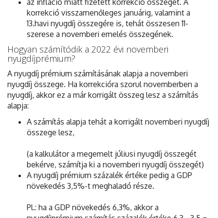
az infláció miatt fizetett korrekció összegét. A
korrekció visszamenőleges januárig, valamint a
13.havi nyugdíj összegére is, tehát összesen 11-
szerese a novemberi emelés összegének.
Hogyan számítódik a 2022 évi novemberi
nyugdíjprémium?
A nyugdíj prémium számításának alapja a novemberi
nyugdíj összege. Ha korrekcióra szorul novemberben a
nyugdíj, akkor ez a már korrigált összeg lesz a számítás
alapja:
A számítás alapja tehát a korrigált novemberi nyugdíj
összege lesz,
(a kalkulátor a megemelt júliusi nyugdíj összegét
bekérve, számítja ki a novemberi nyugdíj összegét)
A nyugdíj prémium százalék értéke pedig a GDP
növekedés 3,5%-t meghaladó része.
Pl.: ha a GDP növekedés 6,3%, akkor a
nyugdíjprémium számítás százalék értéke 6,3 - 3,5 =