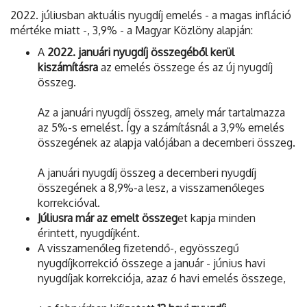
2022. júliusban aktuális nyugdíj emelés - a magas infláció
mértéke miatt -, 3,9% - a Magyar Közlöny alapján:
A
2022. januári nyugdíj összegéből kerül
kiszámításra
az emelés összege és az új nyugdíj
összeg.
Az a januári nyugdíj összeg, amely már tartalmazza
az 5%-s emelést. Így a számításnál a 3,9% emelés
összegének az alapja valójában a decemberi összeg.
A januári nyugdíj összeg a decemberi nyugdíj
összegének a 8,9%-a lesz, a visszamenőleges
korrekcióval.
Júliusra már az emelt összeg
et kapja minden
érintett, nyugdíjként.
A visszamenőleg fizetendő-, egyösszegű
nyugdíjkorrekció összege a január - június havi
nyugdíjak korrekciója, azaz 6 havi emelés összege,