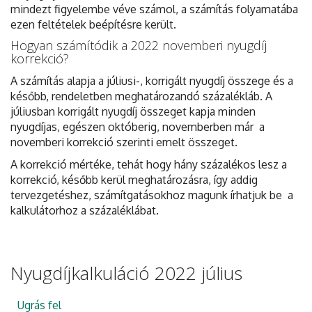
mindezt figyelembe véve számol, a számítás folyamatába
ezen feltételek beépítésre került.
Hogyan számítódik a 2022 novemberi nyugdíj
korrekció?
A számítás alapja a júliusi-, korrigált nyugdíj összege és a
később, rendeletben meghatározandó százalékláb. A
júliusban korrigált nyugdíj összeget kapja minden
nyugdíjas, egészen októberig, novemberben már a
novemberi korrekció szerinti emelt összeget.
A korrekció mértéke, tehát hogy hány százalékos lesz a
korrekció, később kerül meghatározásra, így addig
tervezgetéshez, számítgatásokhoz magunk írhatjuk be a
kalkulátorhoz a százaléklábat.
Nyugdíjkalkuláció 2022 július
Ugrás fel