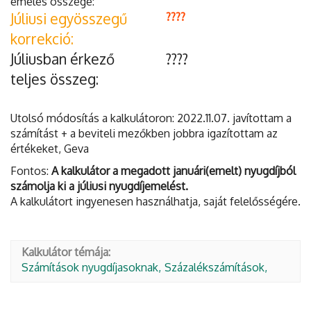
emelés összege:
Júliusi egyösszegű
????
korrekció:
Júliusban érkező
????
teljes összeg:
Utolsó módosítás a kalkulátoron: 2022.11.07. javítottam a
számítást + a beviteli mezőkben jobbra igazítottam az
értékeket, Geva
Fontos:
A kalkulátor a megadott januári(emelt) nyugdíjból
számolja ki a júliusi nyugdíjemelést.
A kalkulátort ingyenesen használhatja, saját felelősségére.
Kalkulátor témája:
Számítások nyugdíjasoknak
Százalékszámítások