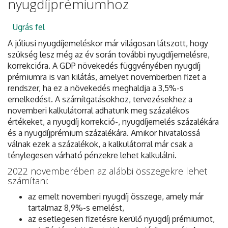
nyugdíjprémiumhoz
Ugrás fel
A júliusi nyugdíjemeléskor már világosan látszott, hogy
szükség lesz még az év során további nyugdíjemelésre,
korrekcióra. A GDP növekedés függvényében nyugdíj
prémiumra is van kilátás, amelyet novemberben fizet a
rendszer, ha ez a növekedés meghaldja a 3,5%-s
emelkedést. A számítgatásokhoz, tervezésekhez a
novemberi kalkulátorral adhatunk meg százalékos
értékeket, a nyugdíj korrekció-, nyugdíjemelés százalékára
és a nyugdíjprémium százalékára. Amikor hivatalossá
válnak ezek a százalékok, a kalkulátorral már csak a
ténylegesen várható pénzekre lehet kalkulálni.
2022 novemberében az alábbi összegekre lehet
számítani:
az emelt novemberi nyugdíj összege, amely már
tartalmaz 8,9%-s emelést,
az esetlegesen fizetésre kerülő nyugdíj prémiumot,