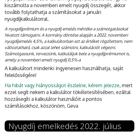
kiszámolta a novemberi emelt nyugdíj összegét, akkor
tovább folytathatja a számításokat a januári
nyugdíjkalkulátorral.
A nyugdíjprémium és a nyugdíj emelés mértéke a számolgatásokat
hivatott támogatni. A kormány döntése alapján a 2022. novemberi
nyugdíjemelés 4,5%, a kalkulátorban ezt az értéket rögzítettem, nem
változtatható, csak azzal lehet számolni, kalkulációt végezni.
Számolgassunk, tervezzünk, kalkuláljuk bele a nyugdíjprémiumot is,
amely a novemberi emelt nyugdíj 0,5%-a
A kalkulátort mindenki ingyenesen használhatja, saját
felelősségére!
Ha hibát vagy hiányosságot észlelne, kérem jelezze
, mert
ezzel segít nekem a kalkulátor tökéletesítésében, ezáltal
hozzásegíti a kalkulátor használóit a pontos
számításokhoz, köszönöm, Geva
Nyugdíj emelkedés 2022. július