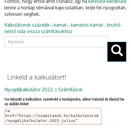
Fontos, hogy értsd amit csinálsz, így ha
kérésed-kérdésed
lenne a honlap témáival kapcsolatban, tedd fel nyugodtan,
szívesen segítek.
Kalkulátorok százalék-, kamat-, kamatos kamat-, bruttó-
nettó oda-vissza számításokhoz
Keresés
űrlap
Keresés
Linkeld a kalkulátort!
Nyugdíjkalkulátor 2022. | Számítások
Ha tetszett a kalkulátor, szeretnéd a honlapodra, akkor másold és illeszd be
az alábbi linket: