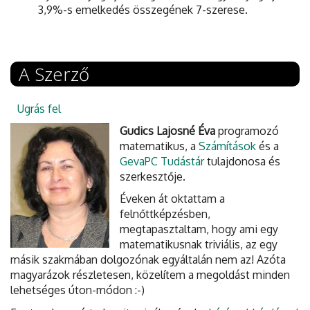
3,9%-s emelkedés összegének 7-szerese.
A Szerző
Ugrás fel
Gudics Lajosné Éva
programozó
matematikus, a
Számítások
és a
GevaPC Tudástár
tulajdonosa és
szerkesztője.
Éveken át oktattam a
felnőttképzésben,
megtapasztaltam, hogy ami egy
matematikusnak triviális, az egy
másik szakmában dolgozónak egyáltalán nem az! Azóta
magyarázok részletesen, közelítem a megoldást minden
lehetséges úton-módon :-)