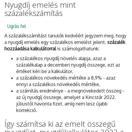
Nyugdíj emelés mint
százalékszámítás
Ugrás fel
A százalékszámítást tanulók kedvéért jegyzem meg, hogy
a nyugdíj emelés egy százalékos emelést jelent,
százalék
hozzáadása kalkulátorral
is számolgathatunk:
a százalékos nyugdíj növelés alapja, azaz a
százalékalap a decemberi nyugdíj összege, ezt az
értéket kéri be a kalkulátor,
a százalékos növekedés mértéke a 8,9% - azaz
ennyi a százalékos növekedés mértéke,
a számítás eredménye - a megnövekedett összeg -
az új nyudgíj összege, amelyet a Kincstár 2022.
júliustól havonta fizet, amíg nem lesz újabb
korrekció.
Így számítsa ki az emelt összegű
nyugdíjat, nyugdíjkalkulátor 2022 a