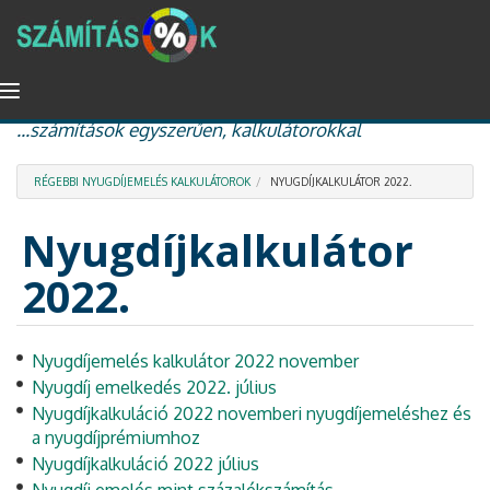
Ugrás
Navigáció
százalékszámítás, kamat és kamatos kamat, nyugdíj
a
átkapcsolása
...számítások egyszerűen, kalkulátorokkal
tartalomra
RÉGEBBI NYUGDÍJEMELÉS KALKULÁTOROK
NYUGDÍJKALKULÁTOR 2022.
Nyugdíjkalkulátor
2022.
Nyugdíjemelés kalkulátor 2022 november
Nyugdíj emelkedés 2022. július
Nyugdíjkalkuláció 2022 novemberi nyugdíjemeléshez és
a nyugdíjprémiumhoz
Nyugdíjkalkuláció 2022 július