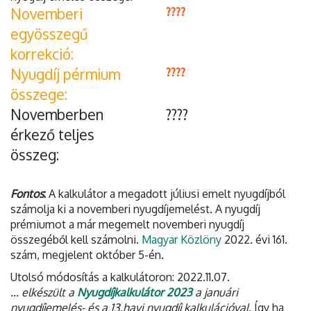
Novemberi
????
egyösszegű
korrekció:
Nyugdíj pérmium
????
összege:
Novemberben
????
érkező teljes
összeg:
Fontos
:
A kalkulátor a megadott júliusi emelt nyugdíjból
számolja ki a novemberi nyugdíjemelést. A nyugdíj
prémiumot a már megemelt novemberi nyugdíj
összegéből kell számolni.
Magyar Közlöny
2022. évi 161.
szám, megjelent október 5-én.
Utolsó módosítás a kalkulátoron: 2022.11.07.
... elkészült a
Nyugdíjkalkulátor 2023
a januári
nyugdíjemelés- és a 13.havi nyugdíj kalkulációval
. Így ha