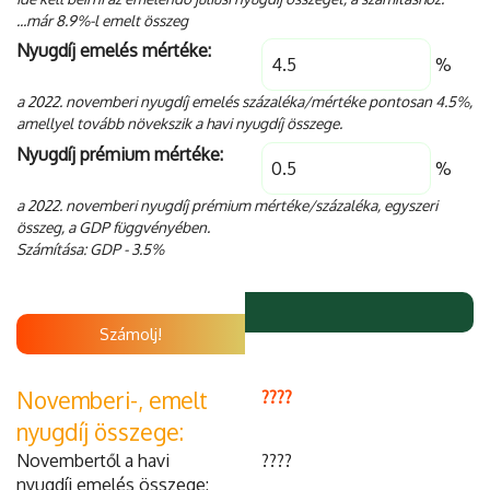
...már 8.9%-l emelt összeg
Nyugdíj emelés mértéke:
%
a 2022. novemberi nyugdíj emelés százaléka/mértéke pontosan 4.5%,
amellyel tovább növekszik a havi nyugdíj összege.
Nyugdíj prémium mértéke:
%
a 2022. novemberi nyugdíj prémium mértéke/százaléka, egyszeri
összeg, a GDP függvényében.
Számítása: GDP - 3.5%
Számolj!
Novemberi-, emelt
????
nyugdíj összege:
Novembertől a havi
????
nyugdíj emelés összege: