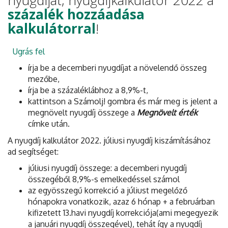
százalék hozzáadása
kalkulátorral
!
Ugrás fel
írja be a decemberi nyugdíjat a növelendő összeg
mezőbe,
írja be a százaléklábhoz a 8,9%-t,
kattintson a Számolj! gombra és már meg is jelent a
megnövelt nyugdíj összege a
Megnövelt érték
címke után.
A nyugdíj kalkulátor 2022. júliusi nyugdíj kiszámításához
ad segítséget:
júliusi nyugdíj összege: a decemberi nyugdíj
összegéből 8,9%-s emelkedéssel számol
az egyösszegű korrekció a júliust megelőző
hónapokra vonatkozik, azaz 6 hónap + a februárban
kifizetett 13.havi nyugdíj korrekciója(ami megegyezik
a januári nyugdíj összegével), tehát így a nyugdíj