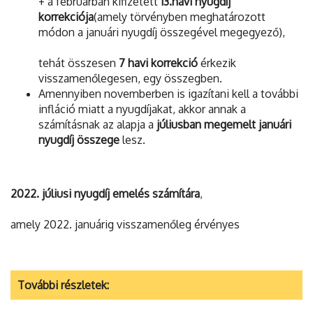
+ a februárban kifizetett
13.havi nyugdíj
korrekciója
(amely törvényben meghatározott
módon a januári nyugdíj összegével megegyező),
tehát összesen
7 havi korrekció
érkezik
visszamenőlegesen, egy összegben.
Amennyiben novemberben is igazítani kell a további
infláció miatt a nyugdíjakat, akkor annak a
számításnak az alapja a
júliusban megemelt januári
nyugdíj összege
lesz.
2022. júliusi nyugdíj emelés számítára
,
amely 2022. januárig visszamenőleg érvényes
További részletek: