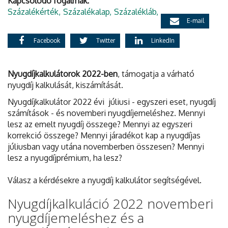
Kapcsolódó fogalmak:
Százalékérték
Százalékalap
Százalékláb
E-mail
Facebook
Twitter
LinkedIn
Nyugdíjkalkulátorok 2022-ben
, támogatja a várható
nyugdíj kalkulását, kiszámítását.
Nyugdíjkalkulátor 2022 évi júliusi - egyszeri eset, nyugdíj
számítások - és novemberi nyugdíjemeléshez. Mennyi
lesz az emelt nyugdíj összege? Mennyi az egyszeri
korrekció összege? Mennyi járadékot kap a nyugdíjas
júliusban vagy utána novemberben összesen? Mennyi
lesz a nyugdíjprémium, ha lesz?
Válasz a kérdésekre a nyugdíj kalkulátor segítségével.
Nyugdíjkalkuláció 2022 novemberi
nyugdíjemeléshez és a