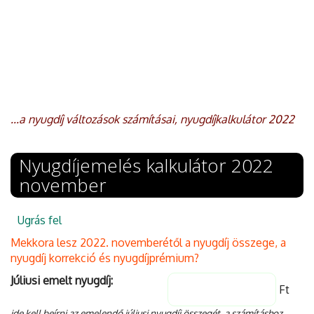
...a nyugdíj változások számításai, nyugdíjkalkulátor 2022
Nyugdíjemelés kalkulátor 2022
november
Ugrás fel
Mekkora lesz 2022. novemberétől a nyugdíj összege, a
nyugdíj korrekció és nyugdíjprémium?
Júliusi emelt
nyugdíj:
Ft
ide kell beírni az emelendő júliusi nyugdíj összegét, a számításhoz.