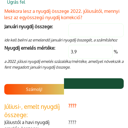
Ugrás fel
Mekkora lesz a nyugdíj összege 2022. júliusától, mennyi
lesz az egyösszegű nyugdíj korrekció?
Januári nyugdíj összege:
ide kell beírni az emelendő januári nyugdíj összegét, a számításhoz
Nyugdíj emelés mértéke:
%
a 2022. júliusi nyugdíj emelés százaléka/mértéke, amellyel növekszik a
fent megadott januári nyugdíj összege.
Számolj!
Júliusi-, emelt nyugdíj
????
összege:
Júliustól a havi nyugdíj
????