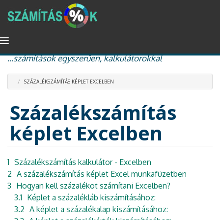
Ugrás
Navigáció
százalékszámítás, kamat és kamatos kamat, nyugdíj
a
átkapcsolása
...számítások egyszerűen, kalkulátorokkal
tartalomra
SZÁZALÉKSZÁMÍTÁS KÉPLET EXCELBEN
Százalékszámítás
képlet Excelben
1
Százalékszámítás kalkulátor - Excelben
2
A százalékszámítás képlet Excel munkafüzetben
3
Hogyan kell százalékot számítani Excelben?
3.1
Képlet a százalékláb kiszámításához:
3.2
A képlet a százalékalap kiszámításához: