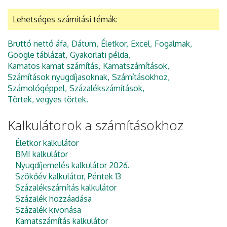
Lehetséges számítási témák:
Bruttó nettó áfa
Dátum
Életkor
Excel
Fogalmak
Google táblázat
Gyakorlati példa
Kamatos kamat számítás
Kamatszámítások
Számítások nyugdíjasoknak
Számításokhoz
Számológéppel
Százalékszámítások
Törtek, vegyes törtek
Kalkulátorok a számításokhoz
Életkor kalkulátor
BMI kalkulátor
Nyugdíjemelés kalkulátor 2026.
Szökőév kalkulátor, Péntek 13
Százalékszámítás kalkulátor
Százalék hozzáadása
Százalék kivonása
Kamatszámítás kalkulátor