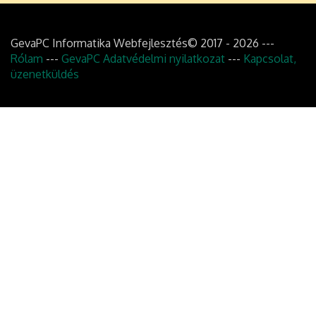
GevaPC Informatika Webfejlesztés© 2017 - 2026 ---
Rólam
---
GevaPC Adatvédelmi nyilatkozat
---
Kapcsolat,
üzenetküldés