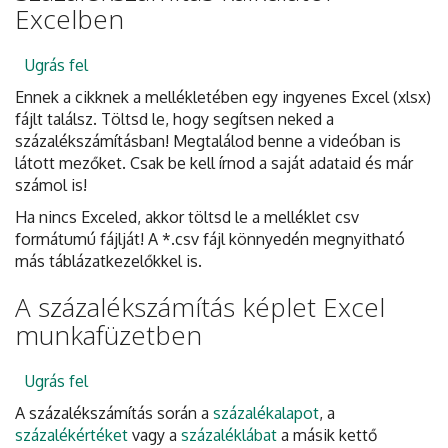
Excelben
Ugrás fel
Ennek a cikknek a mellékletében egy ingyenes Excel (xlsx)
fájlt találsz. Töltsd le, hogy segítsen neked a
százalékszámításban! Megtalálod benne a videóban is
látott mezőket. Csak be kell írnod a saját adataid és már
számol is!
Ha nincs Exceled, akkor töltsd le a melléklet csv
formátumú fájlját! A *.csv fájl könnyedén megnyitható
más táblázatkezelőkkel is.
A százalékszámítás képlet Excel
munkafüzetben
Ugrás fel
A százalékszámítás során a
százalékalapot
, a
százalékértéket
vagy a
százaléklábat
a másik kettő