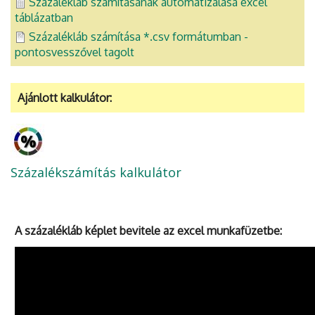
Százalékláb számításának automatizálása excel
táblázatban
Százalékláb számítása *.csv formátumban -
pontosvesszővel tagolt
Ajánlott kalkulátor:
Százalékszámítás kalkulátor
A százalékláb képlet bevitele az excel munkafüzetbe: