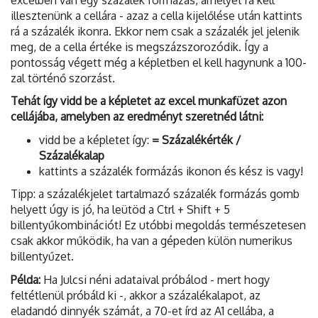
illesztenünk a cellára - azaz a cella kijelőlése után kattints
rá a százalék ikonra. Ekkor nem csak a százalék jel jelenik
meg, de a cella értéke is megszázszorozódik. Így a
pontosság végett még a képletben el kell hagynunk a 100-
zal történő szorzást.
Tehát így vidd be a képletet az excel munkafüzet azon
cellájába, amelyben az eredményt szeretnéd látni:
vidd be a képletet így:
= Százalékérték /
Százalékalap
kattints a százalék formázás ikonon és kész is vagy!
Tipp: a százalékjelet tartalmazó százalék formázás gomb
helyett úgy is jó, ha leütöd a Ctrl + Shift + 5
billentyűkombinációt! Ez utóbbi megoldás természetesen
csak akkor működik, ha van a gépeden külön numerikus
billentyűzet.
Példa:
Ha Julcsi néni adataival próbálod - mert hogy
feltétlenül próbáld ki -, akkor a százalékalapot, az
eladandó dinnyék számát, a 70-et írd az A1 cellába, a