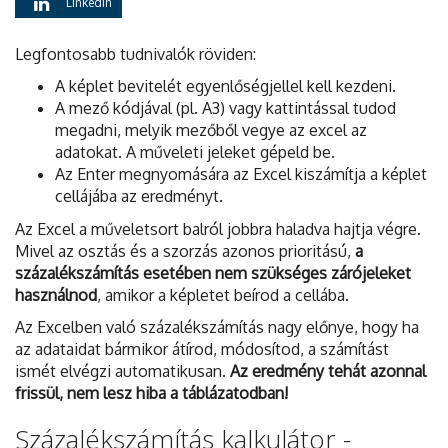
LinkedIn
Legfontosabb tudnivalók röviden:
A képlet bevitelét egyenlőségjellel kell kezdeni.
A mező kódjával (pl. A3) vagy kattintással tudod
megadni, melyik mezőből vegye az excel az
adatokat. A műveleti jeleket gépeld be.
Az Enter megnyomására az Excel kiszámítja a képlet
cellájába az eredményt.
Az Excel a műveletsort balról jobbra haladva hajtja végre.
Mivel az osztás és a szorzás azonos prioritású,
a
százalékszámítás esetében nem szükséges zárójeleket
használnod
, amikor a képletet beírod a cellába.
Az Excelben való százalékszámítás nagy előnye, hogy ha
az adataidat bármikor átírod, módosítod, a számítást
ismét elvégzi automatikusan.
Az eredmény tehát azonnal
frissül, nem lesz hiba a táblázatodban!
Százalékszámítás kalkulátor -