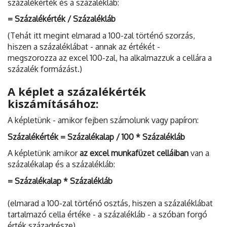
százalékérték és a százalékláb:
= Százalékérték / Százalékláb
(Tehát itt megint elmarad a 100-zal történő szorzás,
hiszen a százaléklábat - annak az értékét -
megszorozza az excel 100-zal, ha alkalmazzuk a cellára a
százalék formázást.)
A képlet a százalékérték
kiszámításához:
A képletünk - amikor fejben számolunk vagy papíron:
Százalékérték = Százalékalap / 100 * Százalékláb
A képletünk amikor
az excel munkafüzet celláiban
van a
százalékalap és a százalékláb:
= Százalékalap * Százalékláb
(elmarad a 100-zal történő osztás, hiszen a százaléklábat
tartalmazó cella értéke - a százalékláb - a szóban forgó
érték századrésze)