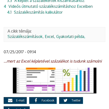
3.3
A képlet a százalékérték kiszámításához:
4
Videós útmutató százalékszámításhoz Excelben
4.1
Százalékszámítás kalkulátor
A cikk témája:
Százalékszámítások
Excel
Gyakorlati példa
07/25/2017 - 09:14
...mert az Excel képletével százalékot is tudunk számolni
E-mail
Facebook
Twitter