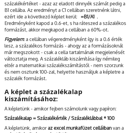
százalékértéket - azaz az eladott dinnyék számát pedig a
B1 cellába. Az eredményt a C1 cellában szeretnénk látni,
ezért ide a következő képlet kerül:
=B1/A1
.
Eredményként kapod a 0.6-et, s ha ráteszed a százalékos
formázást, akkor megkapod a cellában a 60%-ot.
Figyelem
: a cellában végeredményként így is a 0.6 érték
lesz, a százalékos formázás - ahogy az a formázásoknál
már megszokott - csak a cella tartalmának megjelenését
változtatja meg. A százalékláb kiszámítása így némileg
eltér a matematikai százalékszámítástól - nem szorzunk
és nem osztunk 100-zal, helyette használjuk a képletre a
százalék formázást.
A képlet a százalékalap
kiszámításához:
A képletünk - amikor fejben számolunk vagy papíron:
Százalékalap = Százalékérték / Százaléklábbal * 100
A képletünk, amikor
az excel munkafüzet celláiban
van a