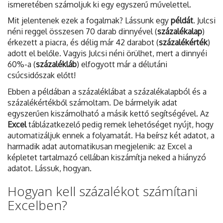
ismeretében számoljuk ki egy egyszerű művelettel.
Mit jelentenek ezek a fogalmak? Lássunk egy
példát
. Julcsi
néni reggel összesen 70 darab dinnyével (
százalékalap
)
érkezett a piacra, és délig már 42 darabot (
százalékérték
)
adott el belőle. Vagyis Julcsi néni örülhet, mert a dinnyéi
60%-a (
százalékláb
) elfogyott már a délutáni
csúcsidőszak előtt!
Ebben a példában a százaléklábat a százalékalapból és a
százalékértékből számoltam. De bármelyik adat
egyszerűen kiszámolható a másik kettő segítségével. Az
Excel
táblázatkezelő pedig remek lehetőséget nyújt, hogy
automatizáljuk ennek a folyamatát. Ha beírsz két adatot, a
harmadik adat automatikusan megjelenik: az Excel a
képletet tartalmazó cellában kiszámítja neked a hiányzó
adatot. Lássuk, hogyan.
Hogyan kell százalékot számítani
Excelben?