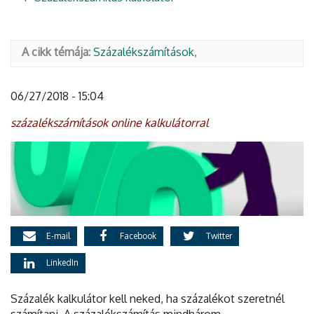
A cikk témája:
Százalékszámítások
06/27/2018 - 15:04
százalékszámítások online kalkulátorral
E-mail
Facebook
Twitter
LinkedIn
Százalék kalkulátor kell neked, ha százalékot szeretnél
számítani. A százalékszámítás mindhárom