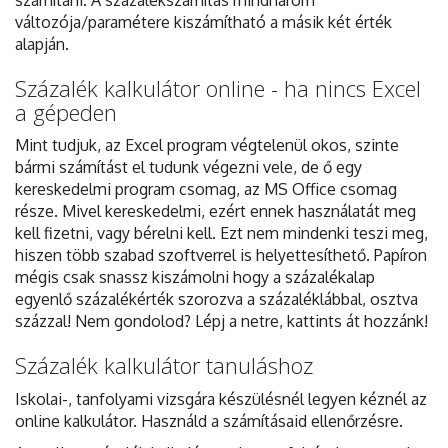
változója/paramétere kiszámítható a másik két érték
alapján.
Százalék kalkulátor online - ha nincs Excel
a gépeden
Mint tudjuk, az Excel program végtelenül okos, szinte
bármi számítást el tudunk végezni vele, de ő egy
kereskedelmi program csomag, az MS Office csomag
része. Mivel kereskedelmi, ezért ennek használatát meg
kell fizetni, vagy bérelni kell. Ezt nem mindenki teszi meg,
hiszen több szabad szoftverrel is helyettesíthető. Papíron
mégis csak snassz kiszámolni hogy a százalékalap
egyenlő százalékérték szorozva a százaléklábbal, osztva
százzal! Nem gondolod? Lépj a netre, kattints át hozzánk!
Százalék kalkulátor tanuláshoz
Iskolai-, tanfolyami vizsgára készülésnél legyen kéznél az
online kalkulátor. Használd a számításaid ellenőrzésre.