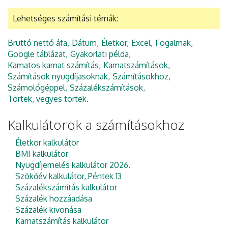
Lehetséges számítási témák:
Bruttó nettó áfa
Dátum
Életkor
Excel
Fogalmak
Google táblázat
Gyakorlati példa
Kamatos kamat számítás
Kamatszámítások
Számítások nyugdíjasoknak
Számításokhoz
Számológéppel
Százalékszámítások
Törtek, vegyes törtek
Kalkulátorok a számításokhoz
Életkor kalkulátor
BMI kalkulátor
Nyugdíjemelés kalkulátor 2026.
Szökőév kalkulátor, Péntek 13
Százalékszámítás kalkulátor
Százalék hozzáadása
Százalék kivonása
Kamatszámítás kalkulátor