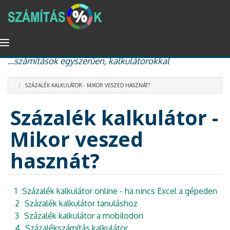
Ugrás
Navigáció
százalékszámítás, kamat és kamatos kamat, nyugdíj
a
átkapcsolása
...számítások egyszerűen, kalkulátorokkal
tartalomra
SZÁZALÉK KALKULÁTOR - MIKOR VESZED HASZNÁT?
Százalék kalkulátor -
Mikor veszed
hasznát?
1
Százalék kalkulátor online - ha nincs Excel a gépeden
2
Százalék kalkulátor tanuláshoz
3
Százalék kalkulátor a mobilodon
4
Százalékszámítás kalkulátor