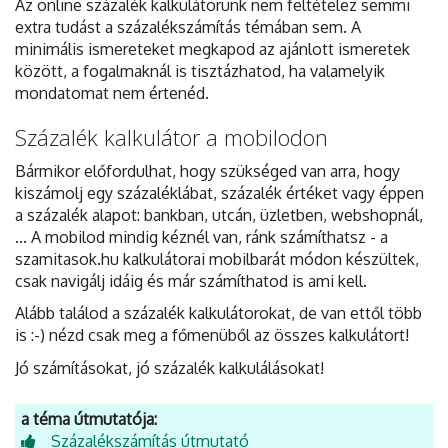
Az online százalék kalkulátorunk nem feltételez semmi
extra tudást a százalékszámítás témában sem. A
minimális ismereteket megkapod az ajánlott ismeretek
között, a fogalmaknál is tisztázhatod, ha valamelyik
mondatomat nem értenéd.
Százalék kalkulátor a mobilodon
Bármikor előfordulhat, hogy szükséged van arra, hogy
kiszámolj egy százaléklábat, százalék értéket vagy éppen
a százalék alapot: bankban, utcán, üzletben, webshopnál,
... A mobilod mindig kéznél van, ránk számíthatsz - a
szamitasok.hu kalkulátorai mobilbarát módon készültek,
csak navigálj idáig és már számíthatod is ami kell.
Alább találod a százalék kalkulátorokat, de van ettől több
is :-) nézd csak meg a főmenüből az összes kalkulátort!
Jó számításokat, jó százalék kalkulálásokat!
a téma útmutatója:
Százalékszámítás útmutató