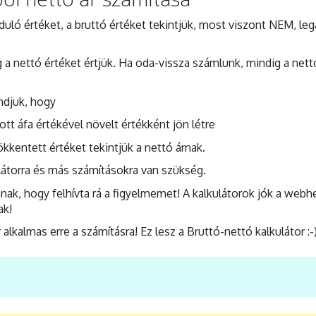
uló értéket, a bruttó értéket tekintjük, most viszont NEM, leg
 a nettó értéket értjük. Ha oda-vissza számlunk, mindig a nett
ndjuk, hogy
ott áfa értékével növelt értékként jön létre
ökkentett értéket tekintjük a nettó árnak.
látorra és más számításokra van szükség.
k, hogy felhívta rá a figyelmemet! A kalkulátorok jók a webh
ak!
lkalmas erre a számításra! Ez lesz a Bruttó-nettó kalkulátor :-