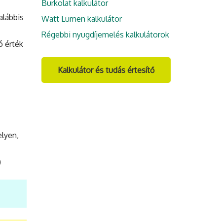
Burkolat kalkulátor
alábbis
Watt Lumen kalkulátor
Régebbi nyugdíjemelés kalkulátorok
ó érték
Kalkulátor és tudás értesítő
elyen,
)