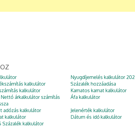
hoz
lkulátor
Nyugdíjemelés kalkulátor 202
ékszámítás kalkulátor
Százalék hozzáadása
zámítás kalkulátor
Kamatos kamat kalkulátor
 Nettó árkalkulátor számítás
Áfa kalkulátor
ssza
et adózás kalkulátor
Jelenérték kalkulátor
at kalkulátor
Dátum és idő kalkulátor
Százalék kalkulátor