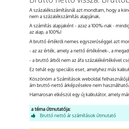
A százalékszámításnál azt mondtam, hogy a kiind
nem a százalékszámítás alapjának.
A számítás alapjaként - azaz a 100%-nak - mindig
az alap, a 100%!
A bruttó értékről nemes egyszerűséggel azt mo
- az az érték, amely a nettó értékének-, a megad
- a bruttó árból nem az áfa százalékértékével cs
Ez tehát egy speciális eset, amelyhez más kalku
Köszönöm a Számítások weboldal felhasználójána
ám bruttó-nettó árképzésekre nem használható
Hamarosan elkészül egy új kalkulátor, amely már a
a téma útmutatója:
Bruttó nettó ár számítások útmutató