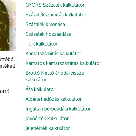
GYORS Százalék kalkulátor
Százalékszámítás kalkulátor
Százalék kivonása
Százalék hozzáadása
Tört kalkulátor
Kamatszámítás kalkulátor
uttóból
Kamatos kamatszámítás kalkulátor
rtéket!
Bruttó Nettó ár oda-vissza
kalkulátor
Áfa kalkulátor
ruttó
Albérlet adózás kalkulátor
Ingatlan bérbeadási kalkulátor
Jövőérték kalkulátor
Jelenérték kalkulátor