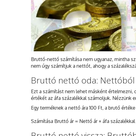
Bruttó-nettó számítása nem ugyanaz, mintha s
nem úgy számítjuk a nettót, ahogy a százalékszá
Bruttó nettó oda: Nettóból
Ezt a számítást nem lehet másként értelmezni, c
értékét az áfa százalékkal számoljuk. Nézzünk er
Egy terméknek a nettó ára 100 Ft, a brutó értéke 
Számítása Bruttó ár = Nettó ár + áfa százalékkal
Bruttó nettó vissza: Bruttó