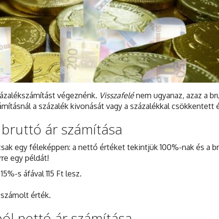
zázalékszámítást végeznénk.
Visszafelé
nem ugyanaz, azaz a br
mításnál a százalék kivonását vagy a százalékkal csökkentett é
 bruttó ár számítása
sak egy féleképpen: a nettó értéket tekintjük 100%-nak és a b
re egy példát!
15%-s áfával 115 Ft lesz.
 számolt érték.
ból nettó ár számítása