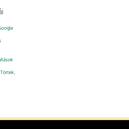
i
Google
s
ítások
Törtek,