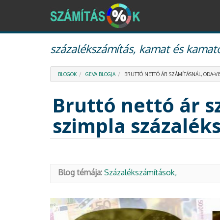
Ugrás
százalékszámítás, kamat és kamato
a
tartalomra
BLOGOK
GEVA BLOGJA
BRUTTÓ NETTÓ ÁR SZÁMÍTÁSNÁL, ODA-VI
Bruttó nettó ár s
szimpla százalék
Blog témája:
Százalékszámítások