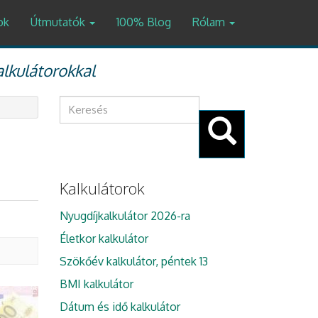
ok
Útmutatók
100% Blog
Rólam
alkulátorokkal
Keresés
űrlap
Keresés
Kalkulátorok
Nyugdíjkalkulátor 2026-ra
Életkor kalkulátor
Szökőév kalkulátor, péntek 13
BMI kalkulátor
Dátum és idő kalkulátor