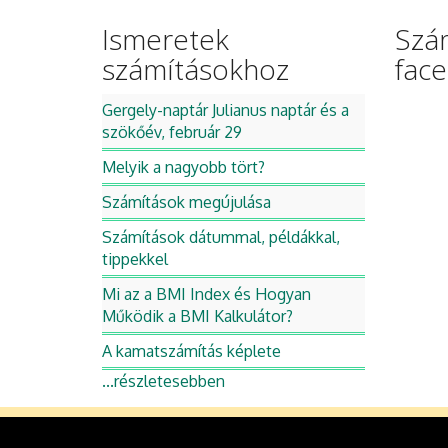
Ismeretek
Szá
számításokhoz
fac
Gergely-naptár Julianus naptár és a
szökőév, február 29
Melyik a nagyobb tört?
Számítások megújulása
Számítások dátummal, példákkal,
tippekkel
Mi az a BMI Index és Hogyan
Működik a BMI Kalkulátor?
A kamatszámítás képlete
...részletesebben