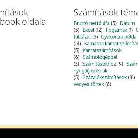
mítások
Számítások témá
ebook oldala
Bruttó nettó áfa
(5)
Dátum
(5)
Excel
(12)
Fogalmak
(1)
táblázat
(3)
Gyakorlati példa
(14)
Kamatos kamat számítá
(5)
Kamatszámítások
(6)
Számológéppel
(3)
Számításokhoz
(9)
Szám
nyugdíjasoknak
(5)
Százalékszámítások
(31)
vegyes törtek
(6)