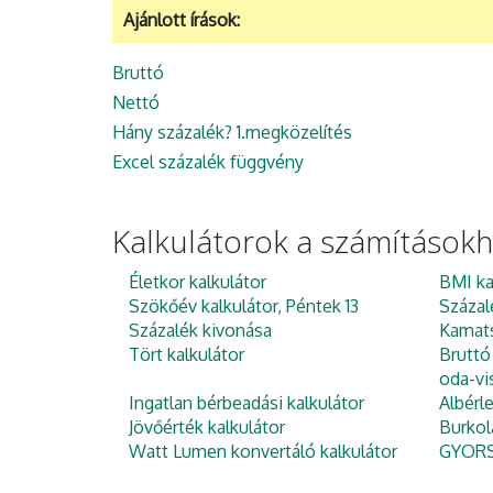
Ajánlott írások:
Bruttó
Nettó
Hány százalék? 1.megközelítés
Excel százalék függvény
Kalkulátorok a számítások
Életkor kalkulátor
BMI ka
Szökőév kalkulátor, Péntek 13
Százal
Százalék kivonása
Kamats
Tört kalkulátor
Bruttó
oda-vi
Ingatlan bérbeadási kalkulátor
Albérl
Jövőérték kalkulátor
Burkol
Watt Lumen konvertáló kalkulátor
GYORS 